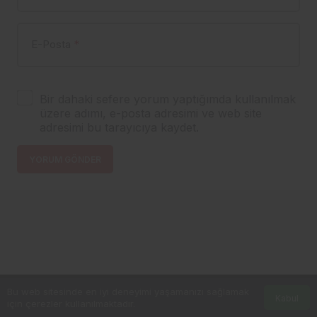
E-Posta
*
Bir dahaki sefere yorum yaptığımda kullanılmak
üzere adımı, e-posta adresimi ve web site
adresimi bu tarayıcıya kaydet.
YORUM GÖNDER
Bu web sitesinde en iyi deneyimi yaşamanızı sağlamak
Kabul
için çerezler kullanılmaktadır.