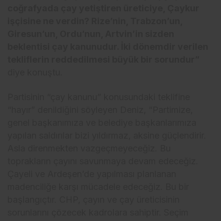
coğrafyada çay yetiştiren üreticiye, Çaykur
işçisine ne verdin? Rize’nin, Trabzon’un,
Giresun’un, Ordu’nun, Artvin’in sizden
beklentisi çay kanunudur. İki dönemdir verilen
tekliflerin reddedilmesi büyük bir sorundur”
diye konuştu.
Partisinin “çay kanunu” konusundaki teklifine
“hayır” denildiğini söyleyen Deniz, “Partimize,
genel başkanımıza ve belediye başkanlarımıza
yapılan saldırılar bizi yıldırmaz, aksine güçlendirir.
Asla direnmekten vazgeçmeyeceğiz. Bu
toprakların çayını savunmaya devam edeceğiz.
Çayeli ve Ardeşen’de yapılması planlanan
madenciliğe karşı mücadele edeceğiz. Bu bir
başlangıçtır. CHP, çayın ve çay üreticisinin
sorunlarını çözecek kadrolara sahiptir. Seçim