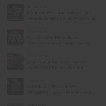
20 saat önce
İDDİA: SALAH TRANSFERİNİN PERDE
ARKASINDA BERAT ALBAYRAK ETKİSİ
22 saat önce
Fatih Tekke’ye Tehdit İddiası:
“İsterseniz Abdest Alayım, Kafama
Sıkın”
23 saat önce
FINDIK HASADI İÇİN GERİ SAYIM!
TRABZON’DA İLK BAHÇELERE 8
AĞUSTOS’TA GİRİLECEK
1 gün önce
MISIR’IN KÜÇÜK KÖYÜNDEN
TRABZON’A… SALAH’IN İNANILMAZ
HİKÂYESİ BAŞLIYOR
1 hafta önce