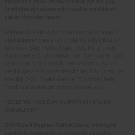
sloganları atıldı. Protestocular ayrıca çay
üreticilerinin ekonomik koşullarına dikkati
çeken dövizler taşıdı.
Mitinge CHP’nin Artvin, Trabzon ve Giresun il
başkanlarının yanı sıra Fındıklı Belediye Başkanı
Ercüment Şahin Çervatoğlu, SOL Parti, Emek
Partisi (EMEP), Demokrat Parti (DP) Zafer Partisi
ve Saadet Partisi temsilcileri de katıldı. Ayrıca
çeşitli ilçe ziraat odası temsilcileri, Çay Üreticileri
Meclisi, DİSK Emekli-Sen ve Tüm Emeklilerin
Sendikası üyeleri de mitinge destek verdi.
“2026 YILI YAŞ ÇAY ALIM FİYATI 41 LİRA
OLMALIDIR”
CHP Rize İl Başkanı Saltuk Deniz, mitingde
yaptığı konuşmada, üreticilerin yaşadığı