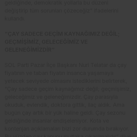
geldiğinde, demokratik yollarla bu düzeni
değiştirip tüm sorunları çözeceğiz” ifadelerini
kullandı.
“ÇAY SADECE GEÇİM KAYNAĞIMIZ DEĞİL;
GEÇMİŞİMİZ, GELECEĞİMİZ VE
GELENEĞİMİZDİR”
SOL Parti Pazar İlçe Başkanı Nuri Telatar da çay
fiyatının ve taban fiyatın insanca yaşamaya
yetecek seviyede olmasını istediklerini belirterek,
“Çay sadece geçim kaynağımız değil; geçmişimiz,
geleceğimiz ve geleneğimizdir. Çay parasıyla
okuduk, evlendik, doktora gittik, ilaç aldık. Ama
bugün çay artık bir yük haline geldi. Çay sezonu
geldiğinde insanlar endişeleniyor. Kota ve
kontenjan açıklamaları bizi zor durumda bırakıyor.
Bu yüzden çay kanunu mutlaka çıkarılmalıdır” diye