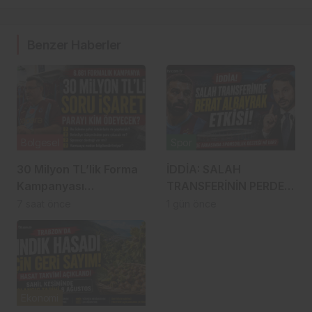
Benzer Haberler
Bölgesel
Spor
30 Milyon TL’lik Forma
İDDİA: SALAH
Kampanyası
TRANSFERİNİN PERDE
Gündemde: Ahmet
ARKASINDA BERAT
7 saat önce
1 gün önce
Metin Genç Bu Bedeli
ALBAYRAK ETKİSİ
Cebinden mi
Ödeyecek, Belediye
Kasasından mı
Karşılanacak?
Ekonomi