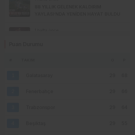
88 YILLIK GELENEK KALDIRIM
YAYLASI’NDA YENİDEN HAYAT BULDU
1 hafta önce
TRABZONSPOR’DA TARİHİ 2 AĞUSTOS:
Puan Durumu
İKİ BÜYÜK GURUR BİRLİKTE
KUTLANACAK
#
TAKIM
O
P
1 hafta önce
MHP ORTAHİSAR’DA AKKOÇ’LA
1
Galatasaray
29
68
DEVAM: GÖZLER 15 AĞUSTOS’A
ÇEVRİLDİ
2
Fenerbahçe
29
66
3
Trabzonspor
29
64
4
Beşiktaş
29
55