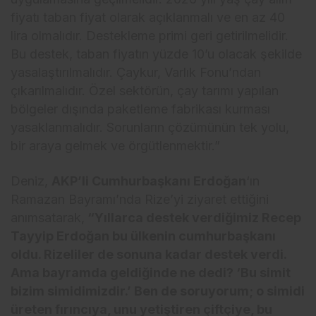
fiyatı taban fiyat olarak açıklanmalı ve en az 40
lira olmalıdır. Destekleme primi geri getirilmelidir.
Bu destek, taban fiyatın yüzde 10’u olacak şekilde
yasalaştırılmalıdır. Çaykur, Varlık Fonu’ndan
çıkarılmalıdır. Özel sektörün, çay tarımı yapılan
bölgeler dışında paketleme fabrikası kurması
yasaklanmalıdır. Sorunların çözümünün tek yolu,
bir araya gelmek ve örgütlenmektir.”
Deniz,
AKP’li Cumhurbaşkanı Erdoğan
‘ın
Ramazan Bayramı’nda Rize’yi ziyaret ettiğini
anımsatarak,
“Yıllarca destek verdiğimiz Recep
Tayyip Erdoğan bu ülkenin cumhurbaşkanı
oldu. Rizeliler de sonuna kadar destek verdi.
Ama bayramda geldiğinde ne dedi? ‘Bu simit
bizim simidimizdir.’ Ben de soruyorum; o simidi
üreten fırıncıya, unu yetiştiren çiftçiye, bu