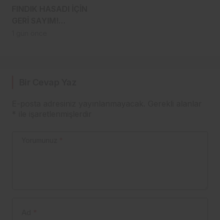
FINDIK HASADI İÇİN
GERİ SAYIM!
TRABZON’DA İLK
1 gün önce
BAHÇELERE 8
AĞUSTOS’TA
GİRİLECEK
Bir Cevap Yaz
E-posta adresiniz yayınlanmayacak.
Gerekli alanlar
*
ile işaretlenmişlerdir
Yorumunuz
*
Ad
*