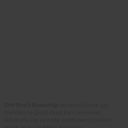
CHP Rize İl Başkanlığı
‘nın öncülüğünde çay
üreticileri ve çeşitli siyasi parti temsilcileri,
hükümetin çay ve fındık politikalarını protesto
etmek amacıyla miting düzenledi.