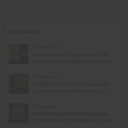
Son Haberler
4 dakika önce
CHP’nin Sosyal Medya Hesapları Bir
Gecede YP Oldu! Dikkat Çeken İsim
Değişikliği
55 dakika önce
30 Milyon TL’lik Forma Kampanyası
Gündemde: Ahmet Metin Genç Bu
Bedeli Cebinden mi Ödeyecek,
Belediye Kasasından mı Karşılanacak?
20 saat önce
TARİHE GEÇEN TRANSFER! SALAH,
TRABZONSPOR TARİHİNİN EN BÜYÜK
TRANSFERİ Mİ?