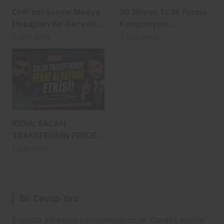
CHP’nin Sosyal Medya
30 Milyon TL’lik Forma
Hesapları Bir Gecede
Kampanyası
YP Oldu! Dikkat Çeken
Gündemde: Ahmet
6 saat önce
7 saat önce
İsim Değişikliği
Metin Genç Bu Bedeli
Cebinden mi
Ödeyecek, Belediye
Kasasından mı
Karşılanacak?
Spor
İDDİA: SALAH
TRANSFERİNİN PERDE
ARKASINDA BERAT
1 gün önce
ALBAYRAK ETKİSİ
Bir Cevap Yaz
E-posta adresiniz yayınlanmayacak.
Gerekli alanlar