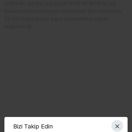
edilirken, banka şubesiyle ilintili ATM’lerde ise
kullanıcıların komisyon ödemeden gün içerisinde
50 bin liraya kadar para çekmelerine imkan
sağlanacak.
Bizi Takip Edin