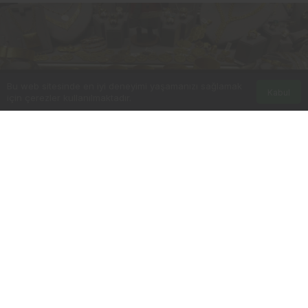
Bu web sitesinde en iyi deneyimi yaşamanızı sağlamak
Kabul
için çerezler kullanılmaktadır.
0
Paylaş