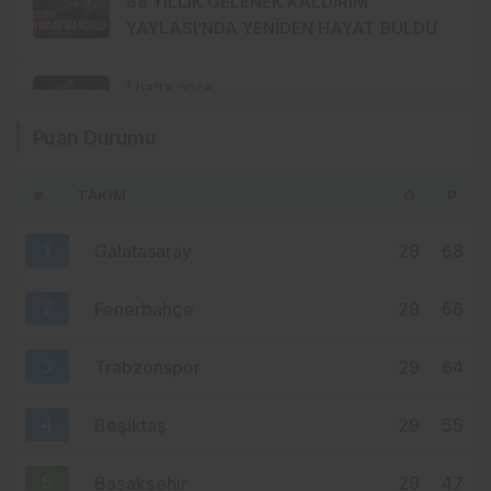
88 YILLIK GELENEK KALDIRIM
YAYLASI’NDA YENİDEN HAYAT BULDU
1 hafta önce
TRABZONSPOR’DA TARİHİ 2 AĞUSTOS:
Puan Durumu
İKİ BÜYÜK GURUR BİRLİKTE
KUTLANACAK
#
TAKIM
O
P
1 hafta önce
MHP ORTAHİSAR’DA AKKOÇ’LA
1
Galatasaray
29
68
DEVAM: GÖZLER 15 AĞUSTOS’A
ÇEVRİLDİ
2
Fenerbahçe
29
66
3
Trabzonspor
29
64
4
Beşiktaş
29
55
5
Başakşehir
29
47