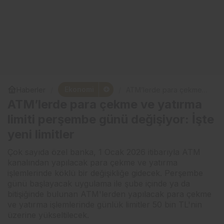
Ekonomi
Haberler
ATM’lerde para çekme
ve yatırma limiti perşembe
ATM’lerde para çekme ve yatırma
günü değişiyor: İşte yeni
limitler
limiti perşembe günü değişiyor: İşte
yeni limitler
Çok sayıda özel banka, 1 Ocak 2026 itibarıyla ATM
kanalından yapılacak para çekme ve yatırma
işlemlerinde köklü bir değişikliğe gidecek. Perşembe
günü başlayacak uygulama ile şube içinde ya da
bitişiğinde bulunan ATM'lerden yapılacak para çekme
ve yatırma işlemlerinde günlük limitler 50 bin TL'nin
üzerine yükseltilecek.