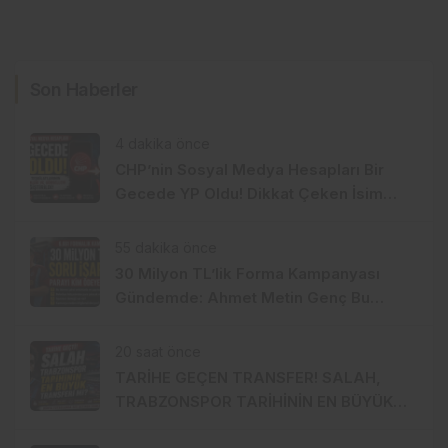
Son Haberler
4 dakika önce
CHP’nin Sosyal Medya Hesapları Bir
Gecede YP Oldu! Dikkat Çeken İsim
Değişikliği
55 dakika önce
30 Milyon TL’lik Forma Kampanyası
Gündemde: Ahmet Metin Genç Bu
Bedeli Cebinden mi Ödeyecek,
Belediye Kasasından mı Karşılanacak?
20 saat önce
TARİHE GEÇEN TRANSFER! SALAH,
TRABZONSPOR TARİHİNİN EN BÜYÜK
TRANSFERİ Mİ?