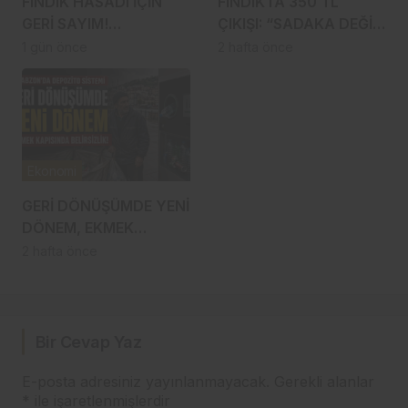
FINDIK HASADI İÇİN
FINDIKTA 350 TL
GERİ SAYIM!
ÇIKIŞI: “SADAKA DEĞİL,
TRABZON’DA İLK
EMEĞİMİZİN KARŞILIĞI”
1 gün önce
2 hafta önce
BAHÇELERE 8
AĞUSTOS’TA
GİRİLECEK
Ekonomi
GERİ DÖNÜŞÜMDE YENİ
DÖNEM, EKMEK
KAPISINDA
2 hafta önce
BELİRSİZLİK!
Bir Cevap Yaz
E-posta adresiniz yayınlanmayacak.
Gerekli alanlar
*
ile işaretlenmişlerdir