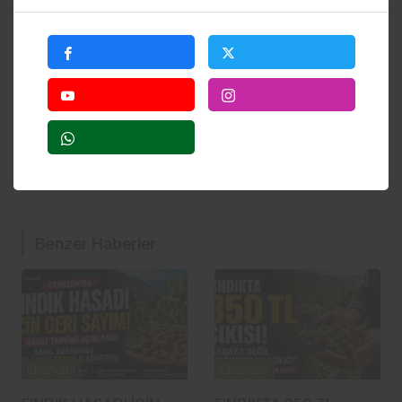
Haberle ilgili daha fazlası:
# Atm
# Banka
Benzer Haberler
Ekonomi
Ekonomi