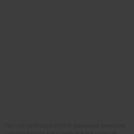
Yeni yıla girilmesiyle birlikte geleneksel bankacılık
uygulamalarında köklü değişikliklere gidilecek.