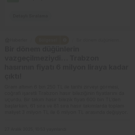
Detaylı Sıralama
Bölgesel
Haberler
Bir dönem düğünlerin
vazgeçilmeziydi…
Bir dönem düğünlerin
Trabzon hasırının fiyatı 6
milyon liraya kadar çıktı!
vazgeçilmeziydi… Trabzon
hasırının fiyatı 6 milyon liraya kadar
çıktı!
Gram altının 6 bin 250 TL ile tarihi zirveyi görmesi,
coğrafi işaretli Trabzon hasır bileziğinin fiyatlarını da
uçurdu. Bir takım hasır bilezik fiyatı 600 bin TL’den
başlarken, 61 sıra ve 81 sıra hasır takımlarda toplam
maliyet 3 milyon TL ile 6 milyon TL arasında değişiyor.
27 Aralık 2025, 10:53
yayınlandı