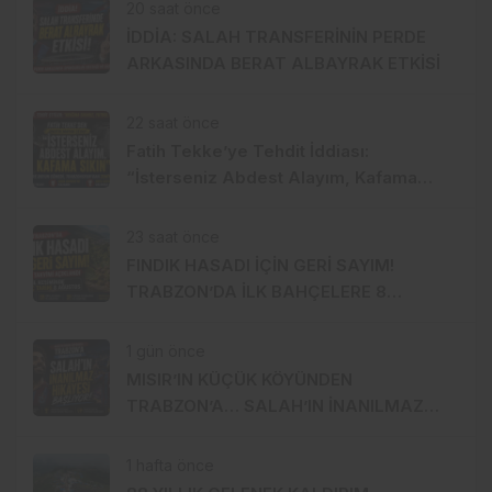
20 saat önce
İDDİA: SALAH TRANSFERİNİN PERDE
ARKASINDA BERAT ALBAYRAK ETKİSİ
22 saat önce
Fatih Tekke’ye Tehdit İddiası:
“İsterseniz Abdest Alayım, Kafama
Sıkın”
23 saat önce
FINDIK HASADI İÇİN GERİ SAYIM!
TRABZON’DA İLK BAHÇELERE 8
AĞUSTOS’TA GİRİLECEK
1 gün önce
MISIR’IN KÜÇÜK KÖYÜNDEN
TRABZON’A… SALAH’IN İNANILMAZ
HİKÂYESİ BAŞLIYOR
1 hafta önce