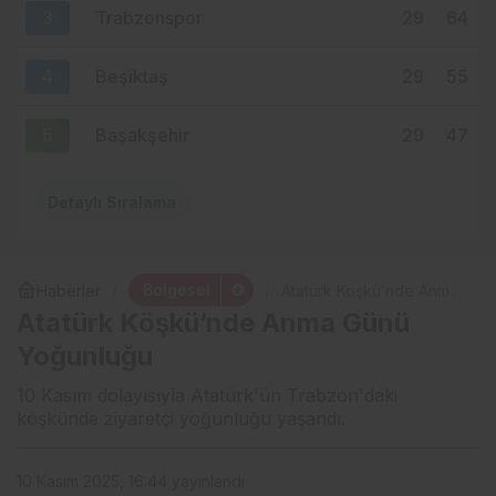
3
Trabzonspor
29
64
4
Beşiktaş
29
55
5
Başakşehir
29
47
Detaylı Sıralama
Bölgesel
Haberler
Atatürk Köşkü’nde Anma
Günü Yoğunluğu
Atatürk Köşkü’nde Anma Günü
Yoğunluğu
10 Kasım dolayısıyla Atatürk'ün Trabzon'daki
köşkünde ziyaretçi yoğunluğu yaşandı.
10 Kasım 2025, 16:44
yayınlandı