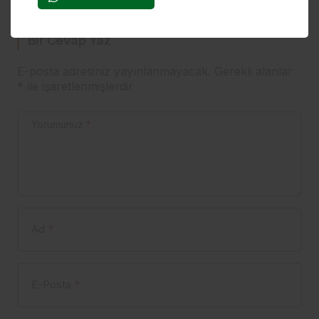
FORMALAR ŞEHİT
AİLELERİNE!
Bir Cevap Yaz
E-posta adresiniz yayınlanmayacak.
Gerekli alanlar
*
ile işaretlenmişlerdir
Yorumunuz
*
Ad
*
E-Posta
*