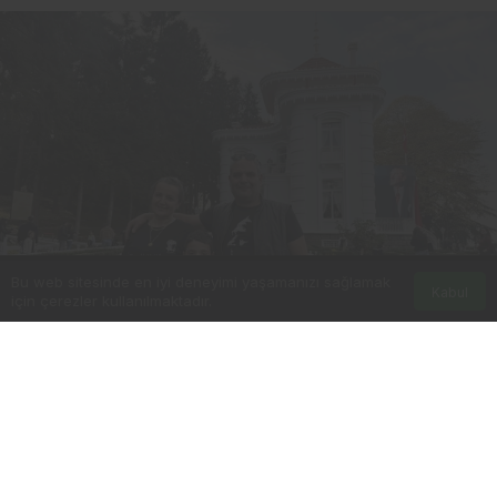
Bu web sitesinde en iyi deneyimi yaşamanızı sağlamak
Kabul
için çerezler kullanılmaktadır.
0
Paylaş