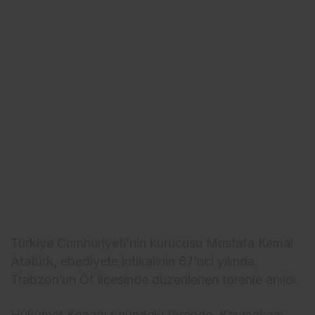
Türkiye Cumhuriyeti’nin kurucusu Mustafa Kemal
Atatürk, ebediyete intikalinin 87’nci yılında
Trabzon’un Of ilçesinde düzenlenen törenle anıldı.
Hükümet Konağı önündeki törende, Kaymakam