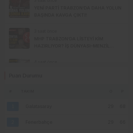
3 saat önce
YENİ PARTİ TRABZON’DA DAHA YOLUN
BAŞINDA KAVGA ÇIKTI!
3 saat önce
MHP TRABZON’DA LİSTEYİ KİM
HAZIRLIYOR? İŞ DÜNYASI–MENZİL
HATTI YÖNETİME Mİ TAŞINIYOR?
4 saat önce
FINDIK 255 TL’DE KALDI, AK PARTİ
Puan Durumu
TRABZON’DA SESSİZLİK HÂKİM!
#
TAKIM
O
P
5 saat önce
MENDY’DE 9 MİLYON EUROLUK ERİME:
1
Galatasaray
29
68
FATİH TEKKE NEDEN ÜSTÜNÜ ÇİZDİ?
2
Fenerbahçe
29
66