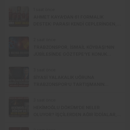
ÇEKEN YAKINLAŞMA!
1 saat önce
AHMET KAYA’DAN 61 FORMALIK
DESTEK: PARASI KENDİ CEPLERİNDEN,
FORMALAR ŞEHİT AİLELERİNE!
2 saat önce
TRABZONSPOR, İSMAİL KÖYBAŞI’NIN
JÜBİLESİNDE GÖZTEPE’YE KONUK
OLACAK
3 saat önce
SİYASİ YALAKALIK UĞRUNA
TRABZONSPOR’U TARTIŞMANIN
ORTASINA ATTI!
3 saat önce
HEKİMOĞLU DÖKÜM’DE NELER
OLUYOR? İŞÇİLERDEN AĞIR İDDİALAR,
ŞİRKETTEN SERT CEVAP!