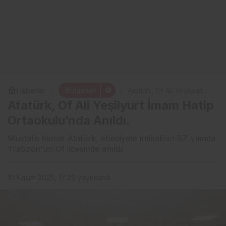
Bölgesel
Haberler
Atatürk, Of Ali Yeşilyurt
İmam Hatip Ortaokulu’nda
Atatürk, Of Ali Yeşilyurt İmam Hatip
Anıldı.
Ortaokulu’nda Anıldı.
Mustafa Kemal Atatürk, ebediyete intikalinin 87. yılında
Trabzon'un Of ilçesinde anıldı.
10 Kasım 2025, 17:29
yayınlandı