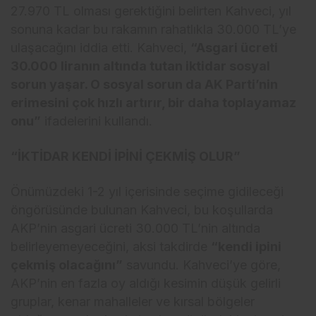
27.970 TL olması gerektiğini belirten Kahveci, yıl
sonuna kadar bu rakamın rahatlıkla 30.000 TL’ye
ulaşacağını iddia etti. Kahveci,
“Asgari ücreti
30.000 liranın altında tutan iktidar sosyal
sorun yaşar. O sosyal sorun da AK Parti’nin
erimesini çok hızlı artırır, bir daha toplayamaz
onu”
ifadelerini kullandı.
“İKTİDAR KENDİ İPİNİ ÇEKMİŞ OLUR”
Önümüzdeki 1-2 yıl içerisinde seçime gidileceği
öngörüsünde bulunan Kahveci, bu koşullarda
AKP’nin asgari ücreti 30.000 TL’nin altında
belirleyemeyeceğini, aksi takdirde
“kendi ipini
çekmiş olacağını”
savundu. Kahveci’ye göre,
AKP’nin en fazla oy aldığı kesimin düşük gelirli
gruplar, kenar mahalleler ve kırsal bölgeler