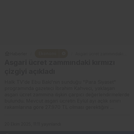
Ekonomi
Haberler
Asgari ücret zammındaki
kırmızı çizgiyi açıkladı
Asgari ücret zammındaki kırmızı
çizgiyi açıkladı
Halk TV'de Ebu Baki'nin sunduğu "Para Siyaset"
programında gazeteci İbrahim Kahveci, yaklaşan
asgari ücret zammına ilişkin çarpıcı değerlendirmelerde
bulundu. Mevcut asgari ücretin Eylül ayı açlık sınırı
rakamlarına göre 27.970 TL olması gerektiğini ...
20 Ekim 2025, 11:11
yayınlandı