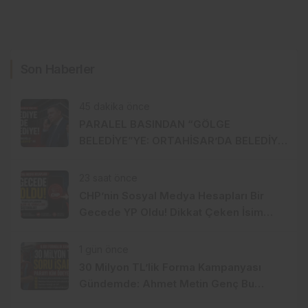
Son Haberler
45 dakika önce
PARALEL BASINDAN “GÖLGE
BELEDİYE”YE: ORTAHİSAR’DA BELEDİYE
İÇİNDE BELEDİYE Mİ KURULUYOR?
23 saat önce
CHP’nin Sosyal Medya Hesapları Bir
Gecede YP Oldu! Dikkat Çeken İsim
Değişikliği
1 gün önce
30 Milyon TL’lik Forma Kampanyası
Gündemde: Ahmet Metin Genç Bu
Bedeli Cebinden mi Ödeyecek,