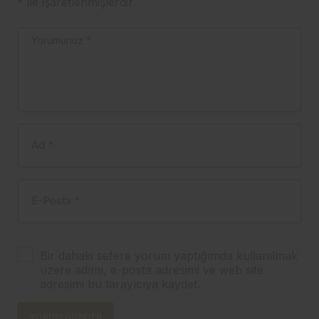
*
ile işaretlenmişlerdir
Yorumunuz
*
Ad
*
E-Posta
*
Bir dahaki sefere yorum yaptığımda kullanılmak
üzere adımı, e-posta adresimi ve web site
adresimi bu tarayıcıya kaydet.
YORUM GÖNDER