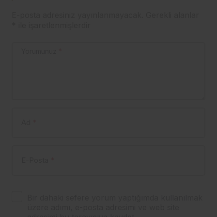
E-posta adresiniz yayınlanmayacak.
Gerekli alanlar
*
ile işaretlenmişlerdir
Yorumunuz
*
Ad
*
E-Posta
*
Bir dahaki sefere yorum yaptığımda kullanılmak
üzere adımı, e-posta adresimi ve web site
adresimi bu tarayıcıya kaydet.