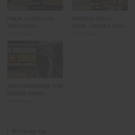
Ekonomi
Ekonomi
FINDIK HASADI İÇİN
FINDIKTA 350 TL
GERİ SAYIM!
ÇIKIŞI: “SADAKA DEĞİL,
TRABZON’DA İLK
EMEĞİMİZİN KARŞILIĞI”
2 gün önce
2 hafta önce
BAHÇELERE 8
AĞUSTOS’TA
GİRİLECEK
Ekonomi
GERİ DÖNÜŞÜMDE YENİ
DÖNEM, EKMEK
KAPISINDA
2 hafta önce
BELİRSİZLİK!
Bir Cevap Yaz