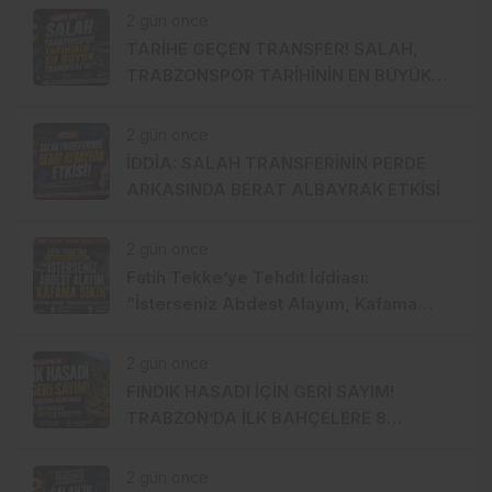
Belediye Kasasından mı Karşılanacak?
2 gün önce
TARİHE GEÇEN TRANSFER! SALAH,
TRABZONSPOR TARİHİNİN EN BÜYÜK
TRANSFERİ Mİ?
2 gün önce
İDDİA: SALAH TRANSFERİNİN PERDE
ARKASINDA BERAT ALBAYRAK ETKİSİ
2 gün önce
Fatih Tekke’ye Tehdit İddiası:
“İsterseniz Abdest Alayım, Kafama
Sıkın”
2 gün önce
FINDIK HASADI İÇİN GERİ SAYIM!
TRABZON’DA İLK BAHÇELERE 8
AĞUSTOS’TA GİRİLECEK
2 gün önce