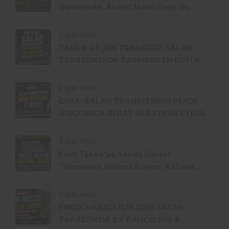
Gündemde: Ahmet Metin Genç Bu
Bedeli Cebinden mi Ödeyecek,
Belediye Kasasından mı Karşılanacak?
2 gün önce
TARİHE GEÇEN TRANSFER! SALAH,
TRABZONSPOR TARİHİNİN EN BÜYÜK
TRANSFERİ Mİ?
2 gün önce
İDDİA: SALAH TRANSFERİNİN PERDE
ARKASINDA BERAT ALBAYRAK ETKİSİ
2 gün önce
Fatih Tekke’ye Tehdit İddiası:
“İsterseniz Abdest Alayım, Kafama
Sıkın”
2 gün önce
FINDIK HASADI İÇİN GERİ SAYIM!
TRABZON’DA İLK BAHÇELERE 8