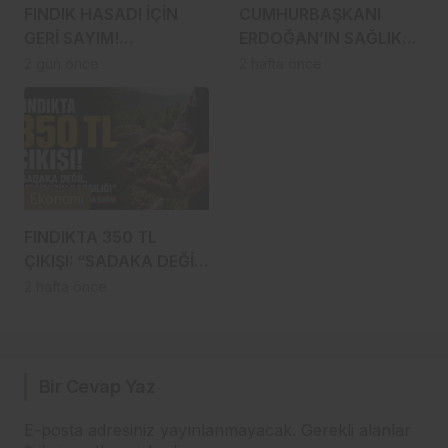
FINDIK HASADI İÇİN
CUMHURBAŞKANI
GERİ SAYIM!
ERDOĞAN’IN SAĞLIK
TRABZON’DA İLK
DURUMU NASIL?
2 gün önce
2 hafta önce
BAHÇELERE 8
İDDİALARLA İLGİLİ SON
AĞUSTOS’TA
DURUM
GİRİLECEK
Ekonomi
FINDIKTA 350 TL
ÇIKIŞI: “SADAKA DEĞİL,
EMEĞİMİZİN KARŞILIĞI”
2 hafta önce
Bir Cevap Yaz
E-posta adresiniz yayınlanmayacak.
Gerekli alanlar