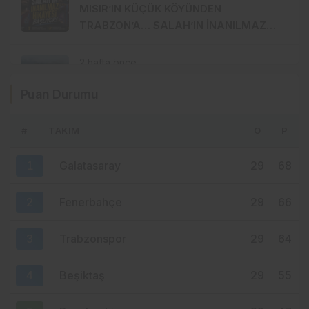
MISIR’IN KÜÇÜK KÖYÜNDEN
TRABZON’A… SALAH’IN İNANILMAZ
HİKÂYESİ BAŞLIYOR
2 hafta önce
88 YILLIK GELENEK KALDIRIM
Puan Durumu
YAYLASI’NDA YENİDEN HAYAT BULDU
#
TAKIM
O
P
2 hafta önce
TRABZONSPOR’DA TARİHİ 2 AĞUSTOS:
1
Galatasaray
29
68
İKİ BÜYÜK GURUR BİRLİKTE
KUTLANACAK
2
Fenerbahçe
29
66
3
Trabzonspor
29
64
4
Beşiktaş
29
55