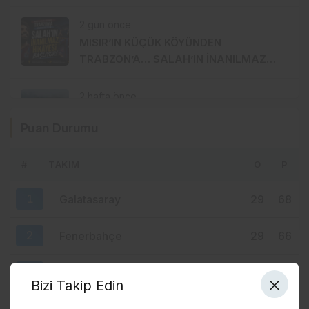
AĞUSTOS’TA GİRİLECEK
2 gün önce
MISIR’IN KÜÇÜK KÖYÜNDEN
TRABZON’A… SALAH’IN İNANILMAZ
HİKÂYESİ BAŞLIYOR
2 hafta önce
88 YILLIK GELENEK KALDIRIM
Puan Durumu
YAYLASI’NDA YENİDEN HAYAT BULDU
#
TAKIM
O
P
2 hafta önce
TRABZONSPOR’DA TARİHİ 2 AĞUSTOS:
1
Galatasaray
29
68
İKİ BÜYÜK GURUR BİRLİKTE
KUTLANACAK
2
Fenerbahçe
29
66
3
Trabzonspor
29
64
Bizi Takip Edin
4
Beşiktaş
29
55