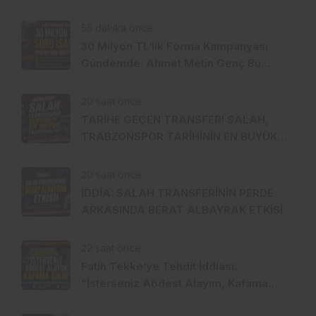
Değişikliği
55 dakika önce
30 Milyon TL’lik Forma Kampanyası
Gündemde: Ahmet Metin Genç Bu
Bedeli Cebinden mi Ödeyecek,
Belediye Kasasından mı Karşılanacak?
20 saat önce
TARİHE GEÇEN TRANSFER! SALAH,
TRABZONSPOR TARİHİNİN EN BÜYÜK
TRANSFERİ Mİ?
20 saat önce
İDDİA: SALAH TRANSFERİNİN PERDE
ARKASINDA BERAT ALBAYRAK ETKİSİ
22 saat önce
Fatih Tekke’ye Tehdit İddiası:
“İsterseniz Abdest Alayım, Kafama
Sıkın”