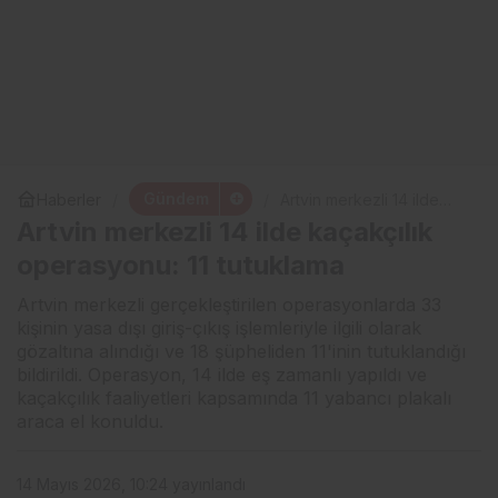
Gündem
Haberler
Artvin merkezli 14 ilde
kaçakçılık operasyonu: 11
Artvin merkezli 14 ilde kaçakçılık
tutuklama
operasyonu: 11 tutuklama
Artvin merkezli gerçekleştirilen operasyonlarda 33
kişinin yasa dışı giriş-çıkış işlemleriyle ilgili olarak
gözaltına alındığı ve 18 şüpheliden 11'inin tutuklandığı
bildirildi. Operasyon, 14 ilde eş zamanlı yapıldı ve
kaçakçılık faaliyetleri kapsamında 11 yabancı plakalı
araca el konuldu.
14 Mayıs 2026, 10:24
yayınlandı