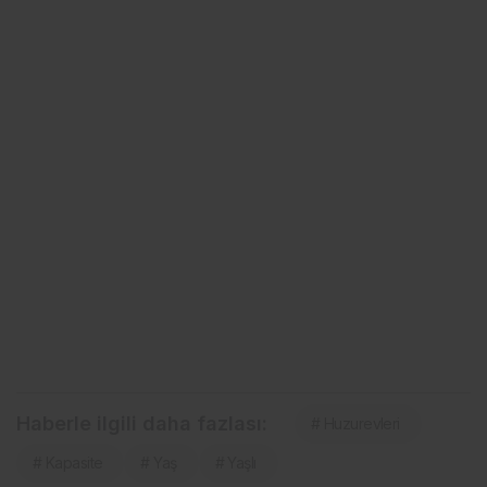
Haberle ilgili daha fazlası:
# Huzurevleri
# Kapasite
# Yaş
# Yaşlı