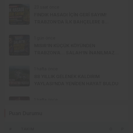
23 saat önce
FINDIK HASADI İÇİN GERİ SAYIM!
TRABZON’DA İLK BAHÇELERE 8
AĞUSTOS’TA GİRİLECEK
1 gün önce
MISIR’IN KÜÇÜK KÖYÜNDEN
TRABZON’A… SALAH’IN İNANILMAZ
HİKÂYESİ BAŞLIYOR
1 hafta önce
88 YILLIK GELENEK KALDIRIM
YAYLASI’NDA YENİDEN HAYAT BULDU
1 hafta önce
TRABZONSPOR’DA TARİHİ 2 AĞUSTOS:
Puan Durumu
İKİ BÜYÜK GURUR BİRLİKTE
KUTLANACAK
#
TAKIM
O
P
1 hafta önce