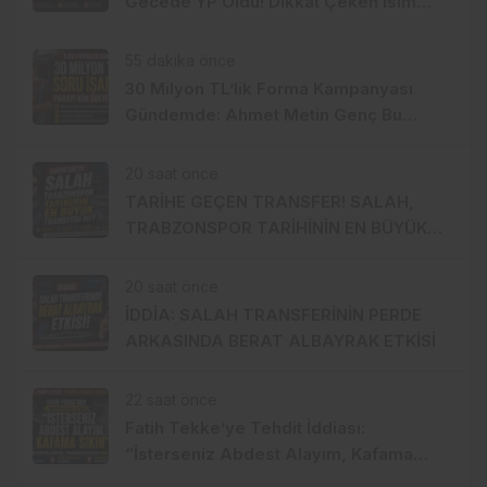
Gecede YP Oldu! Dikkat Çeken İsim
Değişikliği
55 dakika önce
30 Milyon TL’lik Forma Kampanyası
Gündemde: Ahmet Metin Genç Bu
Bedeli Cebinden mi Ödeyecek,
Belediye Kasasından mı Karşılanacak?
20 saat önce
TARİHE GEÇEN TRANSFER! SALAH,
TRABZONSPOR TARİHİNİN EN BÜYÜK
TRANSFERİ Mİ?
20 saat önce
İDDİA: SALAH TRANSFERİNİN PERDE
ARKASINDA BERAT ALBAYRAK ETKİSİ
22 saat önce
Fatih Tekke’ye Tehdit İddiası:
“İsterseniz Abdest Alayım, Kafama
Sıkın”