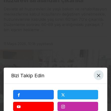
huzurevi sırasından çıkarıldı
Devlete ait huzurevleri ile yaşlı bakım ve rehabilitasyon
merkezlerine kabul koşullarını değiştiren yönetmelikle,
huzurevlerine kabulde yaş sınırı 60'tan 70'e çıkarıldı.
Düzenleme sonrası 60-69 yaş aralığındaki yaklaşık 7
bin kişinin bekleme ...
11 Mayıs 2026, 10:18
yayınlandı
Bizi Takip Edin