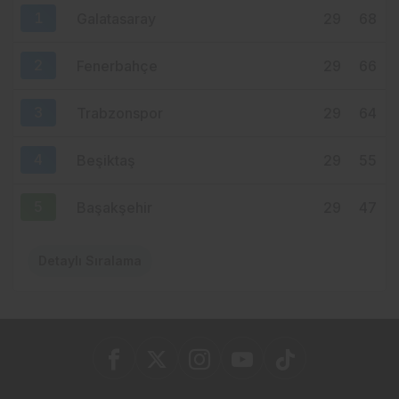
MHP ORTAHİSAR’DA AKKOÇ’LA
1
Galatasaray
29
68
DEVAM: GÖZLER 15 AĞUSTOS’A
ÇEVRİLDİ
2
Fenerbahçe
29
66
3
Trabzonspor
29
64
4
Beşiktaş
29
55
5
Başakşehir
29
47
Detaylı Sıralama