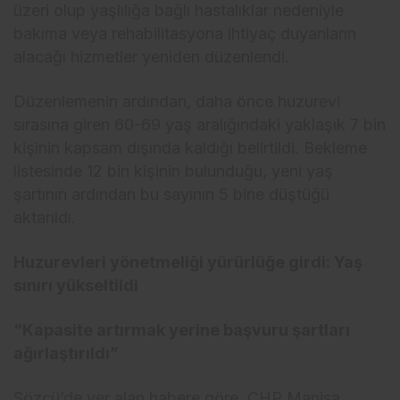
üzeri olup yaşlılığa bağlı hastalıklar nedeniyle
bakıma veya rehabilitasyona ihtiyaç duyanların
alacağı hizmetler yeniden düzenlendi.
Düzenlemenin ardından, daha önce huzurevi
sırasına giren 60-69 yaş aralığındaki yaklaşık 7 bin
kişinin kapsam dışında kaldığı belirtildi. Bekleme
listesinde 12 bin kişinin bulunduğu, yeni yaş
şartının ardından bu sayının 5 bine düştüğü
aktarıldı.
Huzurevleri yönetmeliği yürürlüğe girdi: Yaş
sınırı yükseltildi
“Kapasite artırmak yerine başvuru şartları
ağırlaştırıldı”
Sözcü’de yer alan habere göre, CHP Manisa