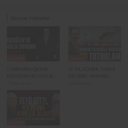
Benzer Haberler
Gündem
Gündem
CUMHURBAŞKANI
17 YIL SONRA TARİHİ
ERDOĞAN’IN SAĞLIK
GELİŞME: MUHSİN
DURUMU NASIL?
YAZICIOĞLU
2 hafta önce
3 hafta önce
İDDİALARLA İLGİLİ SON
DOSYASINDA 19
DURUM
TUTUKLAMA!
Gündem