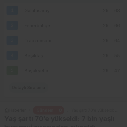
MHP ORTAHİSAR’DA AKKOÇ’LA
1
Galatasaray
29
68
DEVAM: GÖZLER 15 AĞUSTOS’A
ÇEVRİLDİ
2
Fenerbahçe
29
66
3
Trabzonspor
29
64
4
Beşiktaş
29
55
5
Başakşehir
29
47
Detaylı Sıralama
Gündem
Haberler
Yaş şartı 70’e yükseldi: 7
bin yaşlı huzurevi
Yaş şartı 70’e yükseldi: 7 bin yaşlı
sırasından çıkarıldı