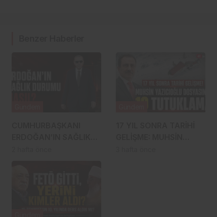
Benzer Haberler
Gündem
Gündem
CUMHURBAŞKANI
17 YIL SONRA TARİHİ
ERDOĞAN’IN SAĞLIK
GELİŞME: MUHSİN
DURUMU NASIL?
YAZICIOĞLU
2 hafta önce
3 hafta önce
İDDİALARLA İLGİLİ SON
DOSYASINDA 19
DURUM
TUTUKLAMA!
Gündem