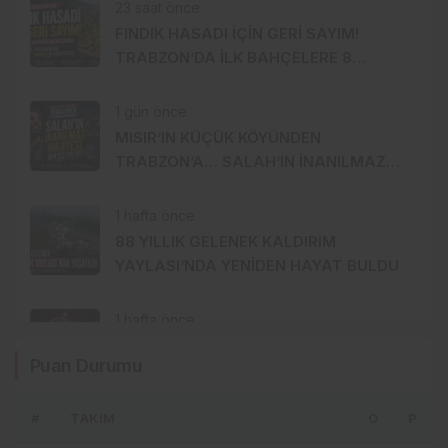
23 saat önce
FINDIK HASADI İÇİN GERİ SAYIM!
TRABZON’DA İLK BAHÇELERE 8
AĞUSTOS’TA GİRİLECEK
1 gün önce
MISIR’IN KÜÇÜK KÖYÜNDEN
TRABZON’A… SALAH’IN İNANILMAZ
HİKÂYESİ BAŞLIYOR
1 hafta önce
88 YILLIK GELENEK KALDIRIM
YAYLASI’NDA YENİDEN HAYAT BULDU
1 hafta önce
TRABZONSPOR’DA TARİHİ 2 AĞUSTOS:
Puan Durumu
İKİ BÜYÜK GURUR BİRLİKTE
KUTLANACAK
#
TAKIM
O
P
1 hafta önce