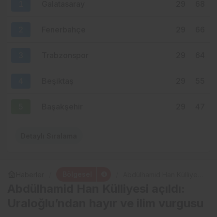
1
Galatasaray
29
68
“İsterseniz Abdest Alayım, Kafama
Sıkın”
2
Fenerbahçe
29
66
3
Trabzonspor
29
64
4
Beşiktaş
29
55
5
Başakşehir
29
47
Detaylı Sıralama
Bölgesel
Haberler
Abdülhamid Han Külliyesi
açıldı: Uraloğlu’ndan hayır
Abdülhamid Han Külliyesi açıldı:
ve ilim vurgusu
Uraloğlu’ndan hayır ve ilim vurgusu