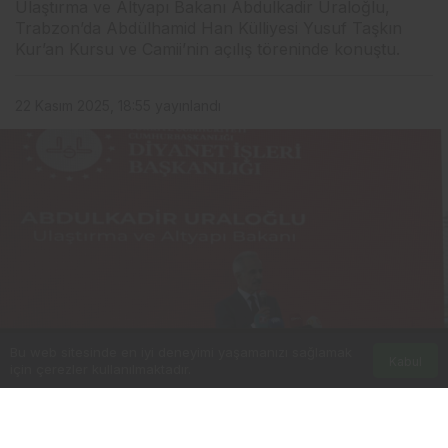
Ulaştırma ve Altyapı Bakanı Abdulkadir Uraloğlu,
Trabzon’da Abdülhamid Han Külliyesi Yusuf Taşkın
Kur’an Kursu ve Camii’nin açılış töreninde konuştu.
22 Kasım 2025, 18:55
yayınlandı
Bu web sitesinde en iyi deneyimi yaşamanızı sağlamak
Kabul
için çerezler kullanılmaktadır.
0
Paylaş