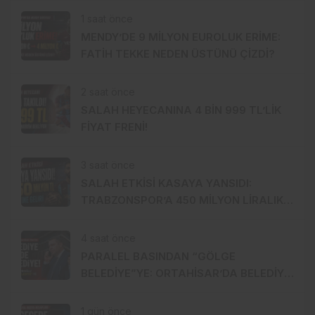
1 saat önce
MENDY’DE 9 MİLYON EUROLUK ERİME:
FATİH TEKKE NEDEN ÜSTÜNÜ ÇİZDİ?
2 saat önce
SALAH HEYECANINA 4 BİN 999 TL’LİK
FİYAT FRENİ!
3 saat önce
SALAH ETKİSİ KASAYA YANSIDI:
TRABZONSPOR’A 450 MİLYON LİRALIK
GÜÇ
4 saat önce
PARALEL BASINDAN “GÖLGE
BELEDİYE”YE: ORTAHİSAR’DA BELEDİYE
İÇİNDE BELEDİYE Mİ KURULUYOR?
1 gün önce