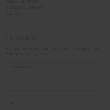
ANAHTAR PARTİ
TRABZON’DAN YKS
GÜNÜNDE ANLAMLI
2 ay önce
DESTEK
Bir Cevap Yaz
E-posta adresiniz yayınlanmayacak.
Gerekli alanlar
*
ile işaretlenmişlerdir
Yorumunuz
*
Ad
*