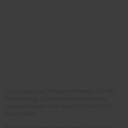
Ölçme, Seçme ve Yerleştirme Merkezi (ÖSYM)
Başkanlığınca, 2025 Akademik Personel ve
Lisansüstü Eğitimi Giriş Sınavı (2025-ALES/3)
bugün yapıldı.
163 bin 999 adayın katıldığı sınav, saat 10.15’te