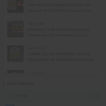
CHP’nin Sosyal Medya Hesapları Bir
Gecede YP Oldu! Dikkat Çeken İsim
Değişikliği
1 gün önce
30 Milyon TL’lik Forma Kampanyası
Gündemde: Ahmet Metin Genç Bu
Bedeli Cebinden mi Ödeyecek,
Belediye Kasasından mı Karşılanacak?
2 gün önce
TARİHE GEÇEN TRANSFER! SALAH,
TRABZONSPOR TARİHİNİN EN BÜYÜK
TRANSFERİ Mİ?
2 gün önce
İDDİA: SALAH TRANSFERİNİN PERDE
Puan Durumu
ARKASINDA BERAT ALBAYRAK ETKİSİ
#
TAKIM
O
P
2 gün önce
Fatih Tekke’ye Tehdit İddiası: