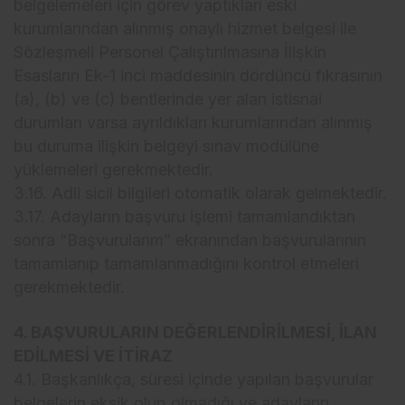
belgelemeleri için görev yaptıkları eski
kurumlarından alınmış onaylı hizmet belgesi ile
Sözleşmeli Personel Çalıştırılmasına İlişkin
Esasların Ek-1 inci maddesinin dördüncü fıkrasının
(a), (b) ve (c) bentlerinde yer alan istisnai
durumları varsa ayrıldıkları kurumlarından alınmış
bu duruma ilişkin belgeyi sınav modülüne
yüklemeleri gerekmektedir.
3.16. Adli sicil bilgileri otomatik olarak gelmektedir.
3.17. Adayların başvuru işlemi tamamlandıktan
sonra “Başvurularım” ekranından başvurularının
tamamlanıp tamamlanmadığını kontrol etmeleri
gerekmektedir.
4. BAŞVURULARIN DEĞERLENDİRİLMESİ, İLAN
EDİLMESİ VE İTİRAZ
4.1. Başkanlıkça, süresi içinde yapılan başvurular
belgelerin eksik olup olmadığı ve adayların