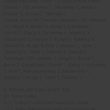
Destek Personeli (Şoför – D Sınıfı Ehliyet Sahibi
Olanlar – 26): Merkez 5, Gaziantep 5, Hatay 1,
Kayseri 5, Konya 5, Tekirdağ 5
Destek Personeli (Temizlik Görevlisi – 98): Merkez
25, Bingöl 4, Burdur 5, Bursa 1, Çanakkale 1,
Denizli 2, Elazığ 4, Gaziantep 5, İstanbul 3,
Kastamonu 5, Kayseri 5, Konya 5, Kütahya 4,
Malatya 6, Muğla 4, Rize 1, Sakarya 1, Sivas 1,
Tekirdağ 5, Tokat 1, Trabzon 8, Yalova 2
Teknisyen (20): Merkez 3, Bingöl 1, Burdur 1,
Bursa 3, Çanakkale 1, Denizli 1, Elazığ 1, Gaziantep
1, İzmir 1, Kahramanmaraş 2, Kastamonu 1,
Kütahya 1, Muğla 1, Tokat 1, Trabzon 1
2. SINAVA KATILMA ŞARTLARI
2.1. Genel Şartlar
2.1.1. Türkiye Cumhuriyeti vatandaşı olmak.
2.1.2. Kamu haklarından mahrum bulunmamak.