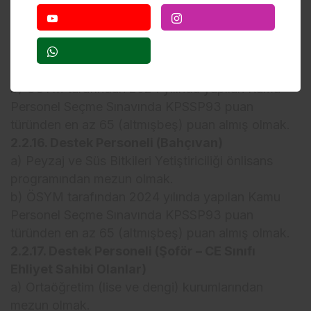
Yönetmeliği’nde belirtilen sağlık şartlarına sahip
olmak.
2.2.15. Destek Personeli (Aşçı)
a) Aşçılık önlisans programından mezun olmak.
b) ÖSYM tarafından 2024 yılında yapılan Kamu
Personel Seçme Sınavında KPSSP93 puan
türünden en az 65 (altmışbeş) puan almış olmak.
2.2.16. Destek Personeli (Bahçıvan)
a) Peyzaj ve Süs Bitkileri Yetiştiriciliği önlisans
programından mezun olmak.
b) ÖSYM tarafından 2024 yılında yapılan Kamu
Personel Seçme Sınavında KPSSP93 puan
türünden en az 65 (altmışbeş) puan almış olmak.
2.2.17. Destek Personeli (Şoför – CE Sınıfı
Ehliyet Sahibi Olanlar)
a) Ortaöğretim (lise ve dengi) kurumlarından
mezun olmak.