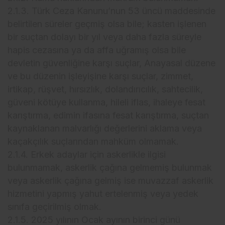
2.1.3. Türk Ceza Kanunu’nun 53 üncü maddesinde
belirtilen süreler geçmiş olsa bile; kasten işlenen
bir suçtan dolayı bir yıl veya daha fazla süreyle
hapis cezasına ya da affa uğramış olsa bile
devletin güvenliğine karşı suçlar, Anayasal düzene
ve bu düzenin işleyişine karşı suçlar, zimmet,
irtikap, rüşvet, hırsızlık, dolandırıcılık, sahtecilik,
güveni kötüye kullanma, hileli iflas, ihaleye fesat
karıştırma, edimin ifasına fesat karıştırma, suçtan
kaynaklanan malvarlığı değerlerini aklama veya
kaçakçılık suçlarından mahküm olmamak.
2.1.4. Erkek adaylar için askerlikle ilgisi
bulunmamak, askerlik çağına gelmemiş bulunmak
veya askerlik çağına gelmiş ise muvazzaf askerlik
hizmetini yapmış yahut ertelenmiş veya yedek
sınıfa geçirilmiş olmak.
2.1.5. 2025 yılının Ocak ayının birinci günü