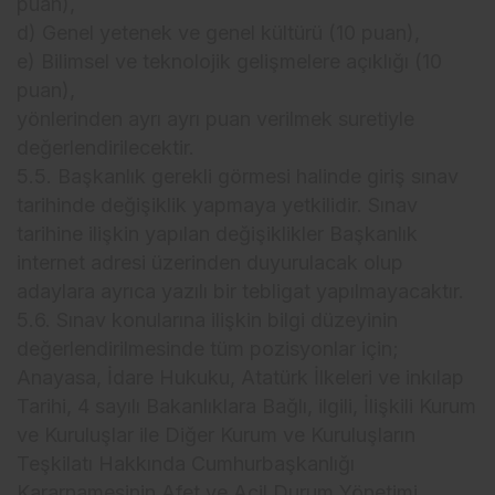
puan),
d) Genel yetenek ve genel kültürü (10 puan),
e) Bilimsel ve teknolojik gelişmelere açıklığı (10
puan),
yönlerinden ayrı ayrı puan verilmek suretiyle
değerlendirilecektir.
5.5. Başkanlık gerekli görmesi halinde giriş sınav
tarihinde değişiklik yapmaya yetkilidir. Sınav
tarihine ilişkin yapılan değişiklikler Başkanlık
internet adresi üzerinden duyurulacak olup
adaylara ayrıca yazılı bir tebligat yapılmayacaktır.
5.6. Sınav konularına ilişkin bilgi düzeyinin
değerlendirilmesinde tüm pozisyonlar için;
Anayasa, İdare Hukuku, Atatürk İlkeleri ve inkılap
Tarihi, 4 sayılı Bakanlıklara Bağlı, ilgili, İlişkili Kurum
ve Kuruluşlar ile Diğer Kurum ve Kuruluşların
Teşkilatı Hakkında Cumhurbaşkanlığı
Kararnamesinin Afet ve Acil Durum Yönetimi