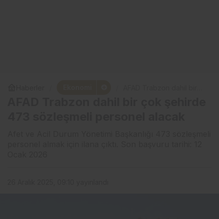
Ekonomi
Haberler
AFAD Trabzon dahil bir
çok şehirde 473
AFAD Trabzon dahil bir çok şehirde
sözleşmeli personel
alacak
473 sözleşmeli personel alacak
Afet ve Acil Durum Yönetimi Başkanlığı 473 sözleşmeli
personel almak için ilana çıktı. Son başvuru tarihi: 12
Ocak 2026
26 Aralık 2025, 09:10
yayınlandı