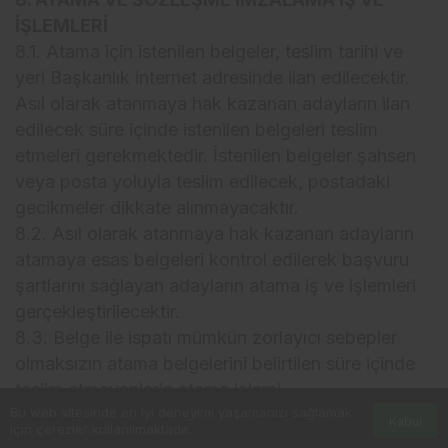
İŞLEMLERİ
8.1. Atama için istenilen belgeler, teslim tarihi ve
yeri Başkanlık internet adresinde ilan edilecektir.
Asıl olarak atanmaya hak kazanan adayların ilan
edilecek süre içinde istenilen belgeleri teslim
etmeleri gerekmektedir. İstenilen belgeler şahsen
veya posta yoluyla teslim edilecek, postadaki
gecikmeler dikkate alınmayacaktır.
8.2. Asıl olarak atanmaya hak kazanan adayların
atamaya esas belgeleri kontrol edilerek başvuru
şartlarını sağlayan adayların atama iş ve işlemleri
gerçekleştirilecektir.
8.3. Belge ile ispatı mümkün zorlayıcı sebepler
olmaksızın atama belgelerini belirtilen süre içinde
teslim etmeyenlerin atama işlemi
Bu web sitesinde en iyi deneyimi yaşamanızı sağlamak
gerçekleştirilmeyecektir. Bu adaylar için sınav
Kabul
için çerezler kullanılmaktadır.
sonuçları kazanılmış hak teşkil etmeyecektir.