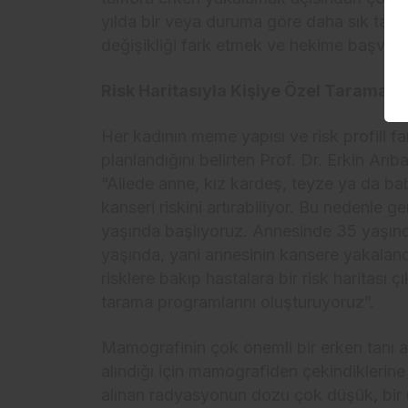
yılda bir veya duruma göre daha sık tar
değişikliği fark etmek ve hekime başvur
Risk Haritasıyla Kişiye Özel Tarama 
Her kadının meme yapısı ve risk profili fa
planlandığını belirten Prof. Dr. Erkin Arıbal
“Ailede anne, kız kardeş, teyze ya da ba
kanseri riskini artırabiliyor. Bu nedenle 
yaşında başlıyoruz. Annesinde 35 yaşınd
yaşında, yani annesinin kansere yakaland
risklere bakıp hastalara bir risk haritası
tarama programlarını oluşturuyoruz”.
Mamografinin çok önemli bir erken tanı 
alındığı için mamografiden çekindiklerine
alınan radyasyonun dozu çok düşük, bir 