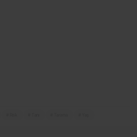
# Risk
# Tanı
# Tarama
# Yaş