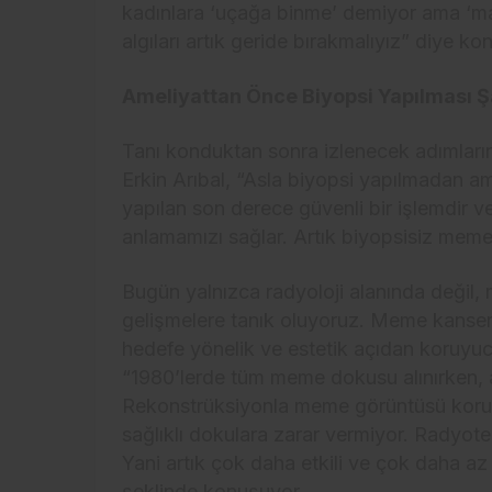
kadınlara ‘uçağa binme’ demiyor ama ‘ma
algıları artık geride bırakmalıyız” diye ko
Ameliyattan Önce Biyopsi Yapılması 
Tanı konduktan sonra izlenecek adımların
Erkin Arıbal, “Asla biyopsi yapılmadan am
yapılan son derece güvenli bir işlemdir v
anlamamızı sağlar. Artık biyopsisiz meme
Bugün yalnızca radyoloji alanında değil,
gelişmelere tanık oluyoruz. Meme kanseri t
hedefe yönelik ve estetik açıdan koruyucu 
“1980’lerde tüm meme dokusu alınırken, 
Rekonstrüksiyonla meme görüntüsü korunab
sağlıklı dokulara zarar vermiyor. Radyote
Yani artık çok daha etkili ve çok daha az 
şeklinde konuşuyor.