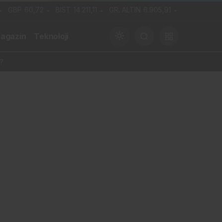
GBP
60,72
BIST
14.211,11
GR. ALTIN
6.905,91
agazin
Teknoloji
?
Gündüz Modu
Gündüz modunu seçin.
Gece Modu
Gece modunu seçin.
Sistem Modu
Sistem modunu seçin.