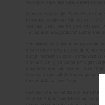
tedaviyle, daha kısa sürede iyileşme imk
Dünyada olduğu gibi Türkiye’de de duru
kanserine yakalanma riski taşıyor. Her yıl
tanı yaşı, Batı ülkelerine göre ortalama 1
49 yaş arasında görülüyor. Bu nedenle ü
Son yıllarda yürütülen tarama programları
erken tanı oranı hızla yükseldi. 10 yıl önc
bugün hastaların yüzde 70’inden fazlası
oranlarını belirgin biçimde artırdığını vu
muayenesinden çekinmemeli. Bu bir utanma
Nasıl kalp veya cilt doktoruna gidiyorsak
farkındalıkla başlıyor” diyor.
Kadınların her ay kendi kendilerine mem
Dr. Erkin Arıbal, “Kendi kendine muayeney
tümörü erken yakalamak açısından çok da 