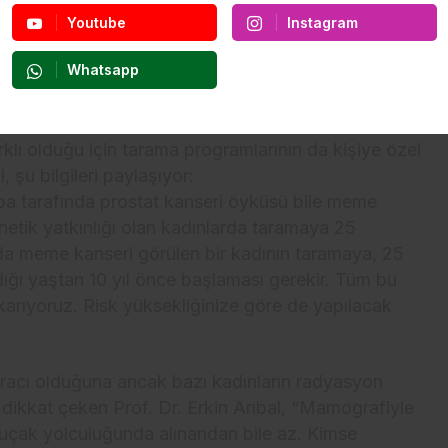
ama yaptırmak. Ancak yine de vücudunu tanımak, bir
Youtube
Instagram
mak açısından önemli. Öğrenmekte fayda var” diyor.
Whatsapp
Programları
rklı olduğu için tarama programlarının da kişiye özel
, şu bilgileri paylaşıyor:
ba tarafında prostat kanseri öyküsü bile meme
genetik yatkınlığı olan kadınlarda taramaya 25
a meme kanseri görülen bir kadının taramaya, 25
ığı yaştan 10 yıl önce başlaması gerekir. Tüm bu
 çıkarıyoruz. Risk yüksekliğinize göre de yapılacak
aracı olduğuna ancak bazı kadınların radyasyon
 dikkat çeken Prof. Dr. Erkin Arıbal, “Mamografiyle
uçak yolculuğunda alınandan bile az. Kimse