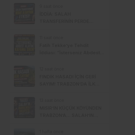
TRANSFERİ Mİ?
9 saat önce
İDDİA: SALAH
TRANSFERİNİN PERDE
ARKASINDA BERAT
ALBAYRAK ETKİSİ
11 saat önce
Fatih Tekke’ye Tehdit
İddiası: “İsterseniz Abdest
Alayım, Kafama Sıkın”
12 saat önce
FINDIK HASADI İÇİN GERİ
SAYIM! TRABZON’DA İLK
BAHÇELERE 8 AĞUSTOS’TA
GİRİLECEK
13 saat önce
MISIR’IN KÜÇÜK KÖYÜNDEN
TRABZON’A… SALAH’IN
İNANILMAZ HİKÂYESİ
BAŞLIYOR
1 hafta önce