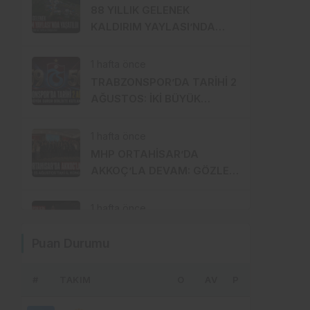
88 YILLIK GELENEK
KALDIRIM YAYLASI’NDA
YENİDEN HAYAT BULDU
1 hafta önce
TRABZONSPOR’DA TARİHİ 2
AĞUSTOS: İKİ BÜYÜK
GURUR BİRLİKTE
KUTLANACAK
1 hafta önce
MHP ORTAHİSAR’DA
AKKOÇ’LA DEVAM: GÖZLER
15 AĞUSTOS’A ÇEVRİLDİ
1 hafta önce
İSTANBUL’DA
Puan Durumu
TRABZONSPOR İÇİN 61 BİN
FORMALIK SEFERBERLİK!
#
TAKIM
2 hafta önce
O
AV
P
Trabzon Milletvekili Sibel