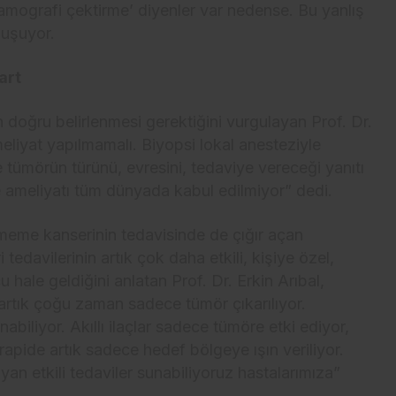
mografi çektirme’ diyenler var nedense. Bu yanlış
nuşuyor.
Şart
 doğru belirlenmesi gerektiğini vurgulayan Prof. Dr.
eliyat yapılmamalı. Biyopsi lokal anesteziyle
e tümörün türünü, evresini, tedaviye vereceği yanıtı
 ameliyatı tüm dünyada kabul edilmiyor” dedi.
 meme kanserinin tedavisinde de çığır açan
edavilerinin artık çok daha etkili, kişiye özel,
hale geldiğini anlatan Prof. Dr. Erkin Arıbal,
artık çoğu zaman sadece tümör çıkarılıyor.
iliyor. Akıllı ilaçlar sadece tümöre etki ediyor,
rapide artık sadece hedef bölgeye ışın veriliyor.
yan etkili tedaviler sunabiliyoruz hastalarımıza”