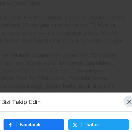
anı sağlıyor” diyor…
m benzer. Her 8 kadından 1’i yaşamı boyunca meme
 yaklaşık 25 bin yeni vaka tanı alıyor. Türkiye’de
0 yıl daha erken; vakaların yaklaşık yüzde 40’ı 40–
lkemizde mamografi taramaları 40 yaşında başlıyor.
 ve farkındalık çalışmaları sayesinde, Türkiye’de
e kadınların büyük kısmı ileri evrede tanı alırken,
 erken evrede saptanıyor. Bunun da iyileşme
rgulayan Prof. Dr. Erkin Arıbal, “Kadınlar meme
 meselesi değil, yaşam kurtaran bir alışkanlık.
, meme kontrolü de rutin olmalı. Her şey
Bizi Takip Edin
e muayenesi yapmalarının da önemine değinen Prof.
i hastalarımıza öğretiyoruz ancak bu, aslında bir
Facebook
Twitter
etkili bir yöntem değil. Önemli olan, düzenli olarak