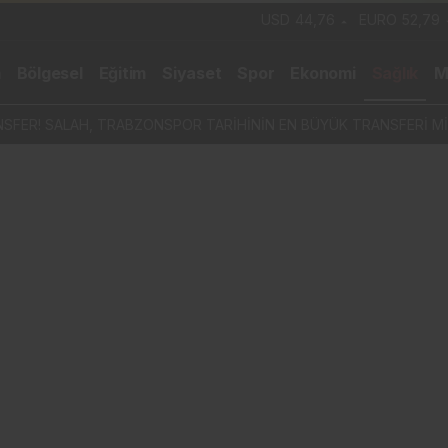
USD
44,76
EURO
52,79
m
Bölgesel
Eğitim
Siyaset
Spor
Ekonomi
Sağlık
M
SFER! SALAH, TRABZONSPOR TARİHİNİN EN BÜYÜK TRANSFERİ Mİ