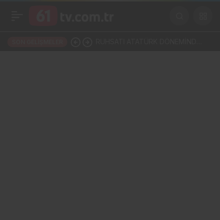
RUHSATI ATATÜRK DÖNEMİNDE
SON GELIŞMELER
VERİLDİ: TRABZON’UN ASIRLIK
MARKASI KİSARNA YENİDEN
SAHNEDE