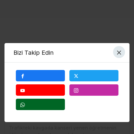
Yumruk
Bizi Takip Edin
Bölgesel
Trafikteki kavgada kanseri yenen öğretmenin