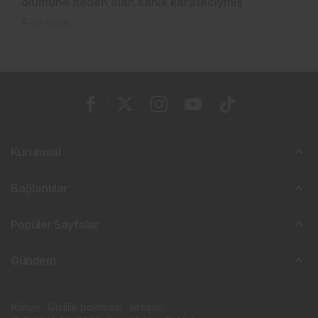
ölümüne neden olan sanık karateciymiş
4 ay önce
Kurumsal
Bağlantılar
Popüler Sayfalar
Gündem
Künye
Gizlilik politikası
İletişim