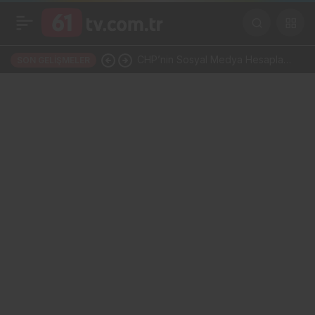
CHP’nin Sosyal Medya Hesapları
SON GELIŞMELER
Bir Gecede YP Oldu! Dikkat
Çeken İsim Değişikliği