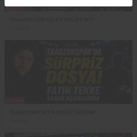
Bölgesel
ONUACHU İÇİN GELEN TEKLİFE RET!
2 ay önce
Bölgesel
TRABZONSPOR’DA SESSİZ DEĞİŞİM!
2 ay önce