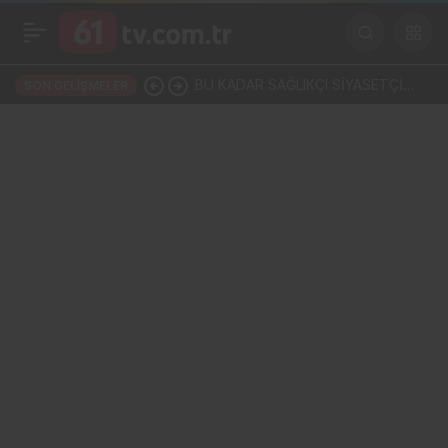
BU KADAR SAĞLIKÇI SİYASETÇİ
SON GELIŞMELER
VAR, ŞEHİR HASTANESİ NEDEN
HÂLÂ MUAMMA?