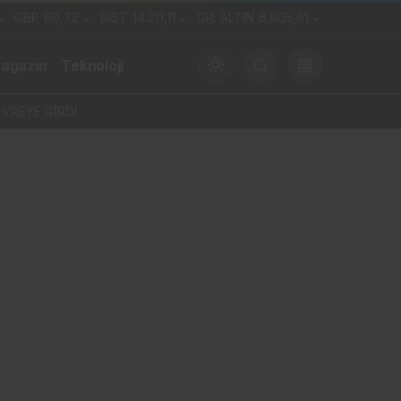
GBP
60,72
BIST
14.211,11
GR. ALTIN
6.905,91
agazin
Teknoloji
VREYE GİRDİ
Gündüz Modu
Gündüz modunu seçin.
Gece Modu
Gece modunu seçin.
Sistem Modu
Sistem modunu seçin.