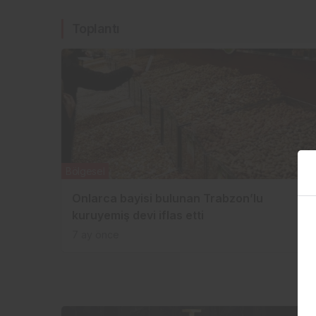
Toplantı
Bölgesel
Onlarca bayisi bulunan Trabzon’lu
kuruyemiş devi iflas etti
7 ay önce