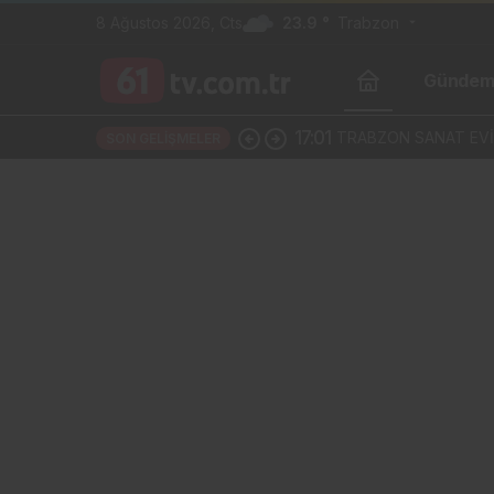
8 Ağustos 2026, Cts
23.9 °
Trabzon
Günde
17:01
TRABZON SANAT EVİ
SON GELIŞMELER