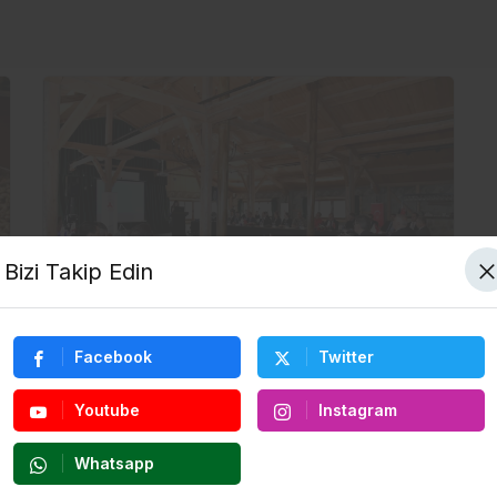
Bizi Takip Edin
Bölgesel
Facebook
Twitter
Giresun’da “Düzensiz Göçle Mücadele
Koordinasyon” toplantısı gerçekleştirildi
Youtube
Instagram
8 ay önce
Whatsapp