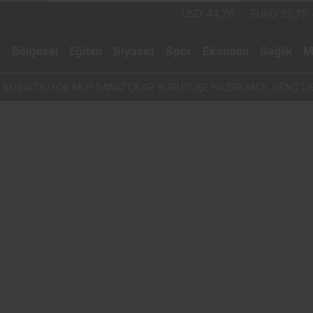
USD
44,76
EURO
52,79
m
Bölgesel
Eğitim
Siyaset
Spor
Ekonomi
Sağlık
M
 BOŞALTILIYOR MU? SANATÇILAR YÜRÜYÜŞE HAZIRLANDI, GENÇ DE