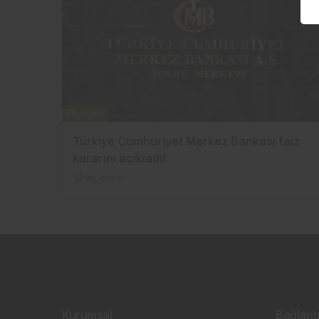
Ekonomi
Türkiye Cumhuriyet Merkez Bankası faiz
kararını açıkladı!
10 ay önce
Kurumsal
Bağlantı