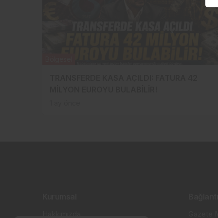
Bölgesel
TRANSFERDE KASA AÇILDI: FATURA 42
MİLYON EUROYU BULABİLİR!
1 ay önce
Kurumsal
Bağlantı
Hakkımızda
Gazete M