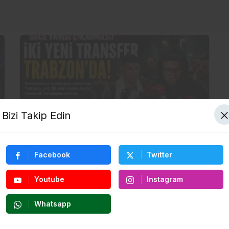
Bizi Takip Edin
Bölgesel
GECE YARISI ÇIKARMASI: İKİ YENİ
Facebook
Twitter
TRANSFER TRABZON’DA!
1 ay önce
Youtube
Instagram
Whatsapp