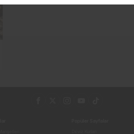
lar
Popüler Sayfalar
anşetleri
Döviz Kurları