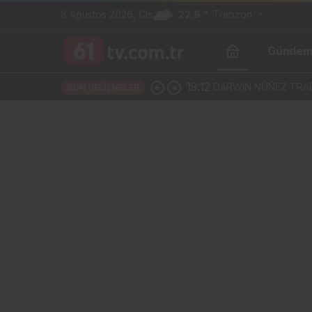
8 Ağustos 2026, Cts
22.8 °
Trabzon
Günde
19:12
DARWIN NÚÑEZ TRAB
SON GELIŞMELER