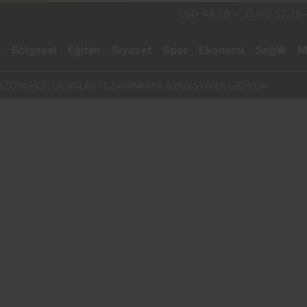
USD
44,76
EURO
52,79
m
Bölgesel
Eğitim
Siyaset
Spor
Ekonomi
Sağlık
M
ZONSPOR’LA ANLAŞTI! ŞAHİNKAYA ARABİSTAN’A GİDİYOR