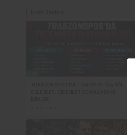
Noah Saviolo
Spor
TRABZONSPOR’DA TRANSFER TRAFİĞİ:
GELENLER, GİDENLER VE MASADAKİ
İSİMLER
4 hafta önce