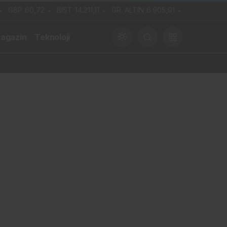
GBP
60,72
BIST
14.211,11
GR. ALTIN
6.905,91
agazin
Teknoloji
Gündüz Modu
Gündüz modunu seçin.
Gece Modu
Gece modunu seçin.
Sistem Modu
Sistem modunu seçin.