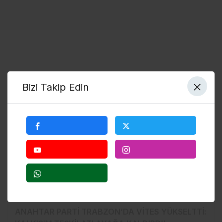
ilçe teşkilatları
Bizi Takip Edin
Bölgesel
ANAHTAR PARTİ TRABZON’DA VİTES YÜKSELTTİ: