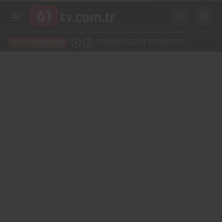
TARİHE GEÇEN TRANSFER!
SON GELIŞMELER
SALAH, TRABZONSPOR
TARİHİNİN EN BÜYÜK TRANSFERİ
Mİ?