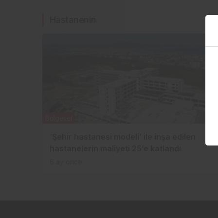
Hastanenin
Bölgesel
‘Şehir hastanesi modeli’ ile inşa edilen
hastanelerin maliyeti 25’e katlandı
6 ay önce