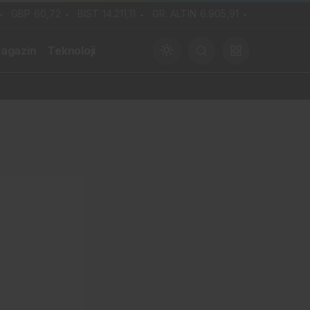
GBP
60,72
BIST
14.211,11
GR. ALTIN
6.905,91
agazin
Teknoloji
Gündüz Modu
Gündüz modunu seçin.
Gece Modu
Gece modunu seçin.
Sistem Modu
Sistem modunu seçin.