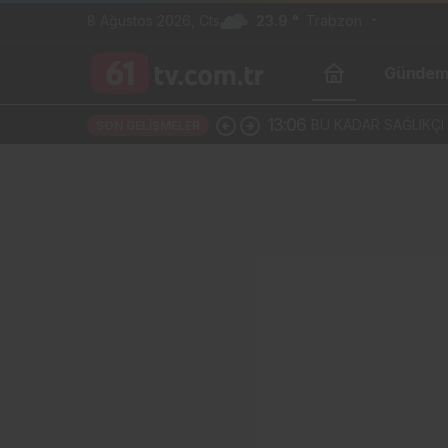
8 Ağustos 2026, Cts
23.9 °
Trabzon
Günde
13:06
BU KADAR SAĞLIKÇI
SON GELIŞMELER