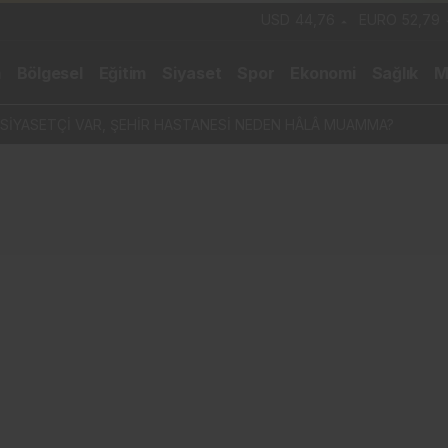
USD
44,76
EURO
52,79
m
Bölgesel
Eğitim
Siyaset
Spor
Ekonomi
Sağlık
M
 SİYASETÇİ VAR, ŞEHİR HASTANESİ NEDEN HÂLÂ MUAMMA?