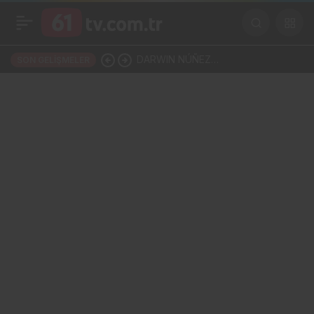
DARWIN NÚÑEZ
SON GELIŞMELER
TRABZONSPOR’LA ANLAŞTI!
ŞAHİNKAYA ARABİSTAN’A
GİDİYOR