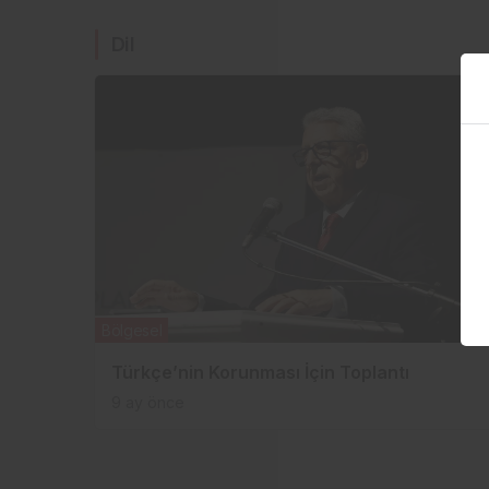
Dil
Bölgesel
Türkçe’nin Korunması İçin Toplantı
9 ay önce