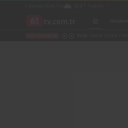
6 Ağustos 2026, Per
22.2 °
Trabzon
Günde
16:06
TARİHE GEÇEN TRAN
SON GELIŞMELER