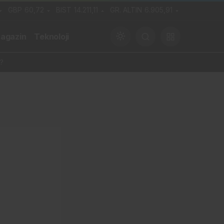
GBP
60,72
BIST
14.211,11
GR. ALTIN
6.905,91
agazin
Teknoloji
?
Gündüz Modu
Gündüz modunu seçin.
Gece Modu
Gece modunu seçin.
Sistem Modu
Sistem modunu seçin.