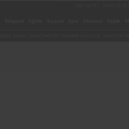
USD
44,76
EURO
52,79
m
Bölgesel
Eğitim
Siyaset
Spor
Ekonomi
Sağlık
M
SFER! SALAH, TRABZONSPOR TARİHİNİN EN BÜYÜK TRANSFERİ Mİ