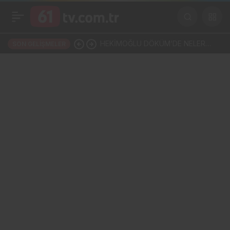
HEKİMOĞLU DÖKÜM’DE NELER
SON GELIŞMELER
OLUYOR? İŞÇİLERDEN AĞIR
İDDİALAR, ŞİRKETTEN SERT
CEVAP!