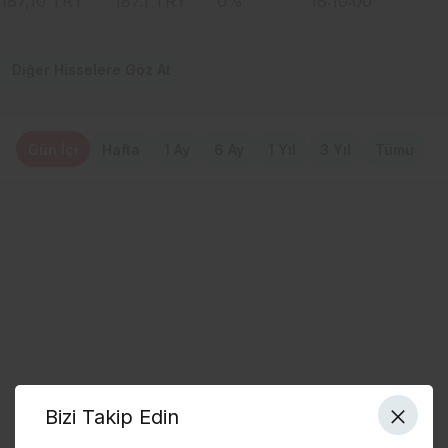
187,10
TRY
187.1
TRY
0
%
18:10:00
Diğer Hisselere Göz At
Gün İçi
Hafta
1 Ay
6 Ay
1 Yıl
3 Yıl
Tümü
Bizi Takip Edin