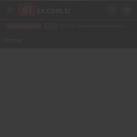
CHP’nin Sosyal Medya Hesapları
SON GELIŞMELER
Bir Gecede YP Oldu! Dikkat
Borsa
Çeken İsim Değişikliği