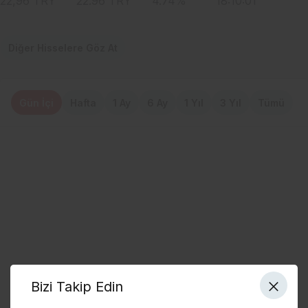
22,96
TRY
22.96
TRY
4.74
%
18:10:01
Diğer Hisselere Göz At
Gün İçi
Hafta
1 Ay
6 Ay
1 Yıl
3 Yıl
Tümü
Bizi Takip Edin