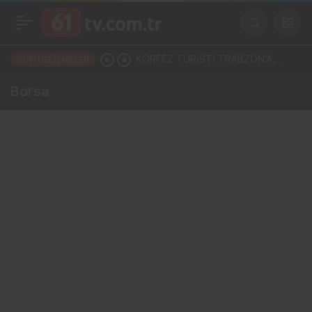
KÖRFEZ TURİSTİ TRABZON’A,
SON GELIŞMELER
KARADENİZ’İN PARASI BATUM’A
Borsa
MI AKIYOR?