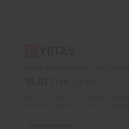
YBTAS
YBTAS anlık olarak 18,51 Türk Lirası f
18.51
Türk Lirası
Alış
Satış
Değişim
Son Gü
18,51
TRY
18.51
TRY
2.27
%
18:10:0
Diğer Hisselere Göz At