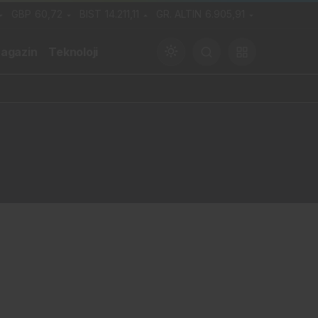
GBP
60,72
BIST
14.211,11
GR. ALTIN
6.905,91
agazin
Teknoloji
Gündüz Modu
Gündüz modunu seçin.
Gece Modu
Gece modunu seçin.
Sistem Modu
Sistem modunu seçin.