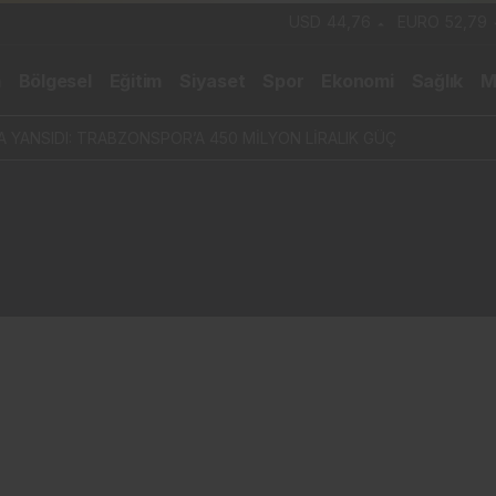
USD
44,76
EURO
52,79
m
Bölgesel
Eğitim
Siyaset
Spor
Ekonomi
Sağlık
M
A YANSIDI: TRABZONSPOR’A 450 MİLYON LİRALIK GÜÇ