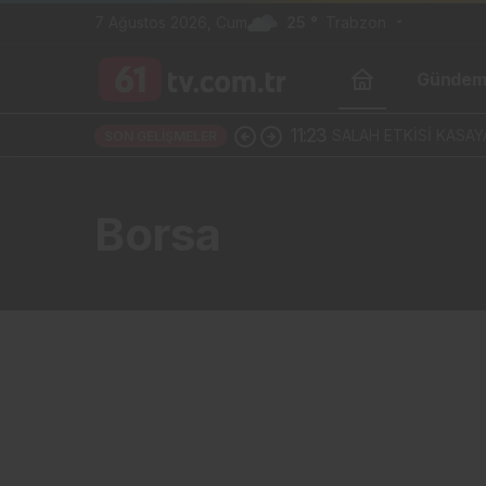
7 Ağustos 2026, Cum
25 °
Trabzon
Günde
11:23
SALAH ETKİSİ KASAY
SON GELIŞMELER
Borsa