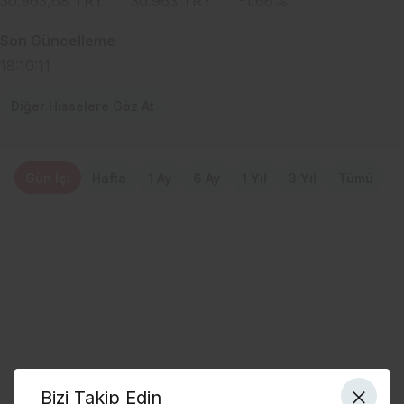
30.963,68
TRY
30.963
TRY
-1.66
%
Son Güncelleme
18:10:11
Diğer Hisselere Göz At
Gün İçi
Hafta
1 Ay
6 Ay
1 Yıl
3 Yıl
Tümü
Bizi Takip Edin