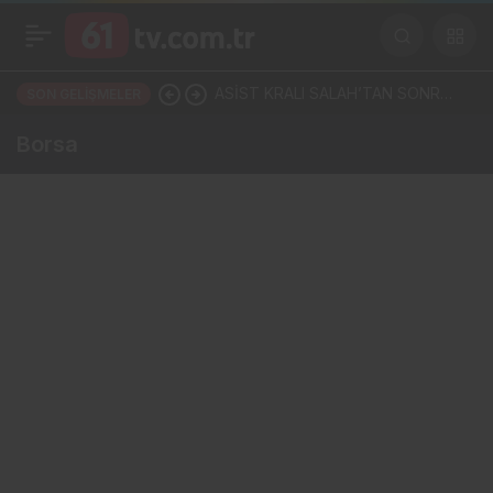
ASİST KRALI SALAH’TAN SONRA
SON GELIŞMELER
TRABZON COŞTU! SÖRLOTH YA
Borsa
DA NÚÑEZ: İKİ YILDIZDAN BİRİ
GELİYOR