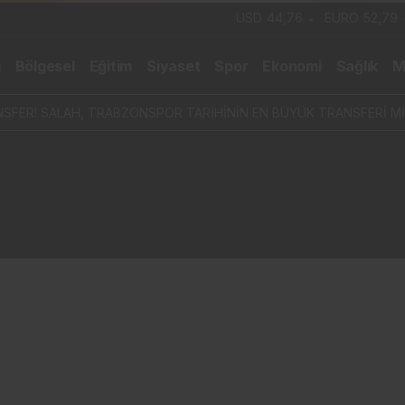
USD
44,76
EURO
52,79
m
Bölgesel
Eğitim
Siyaset
Spor
Ekonomi
Sağlık
M
SFER! SALAH, TRABZONSPOR TARİHİNİN EN BÜYÜK TRANSFERİ Mİ