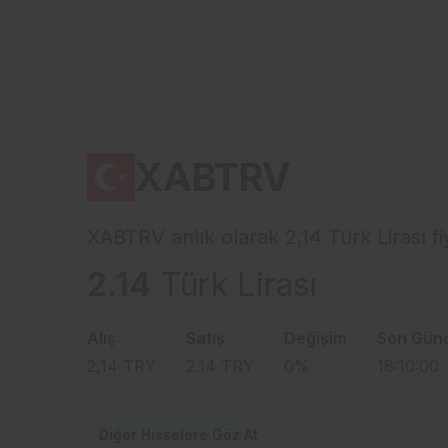
XABTRV
XABTRV anlık olarak 2,14 Türk Lirası f
2.14
Türk Lirası
Alış
Satış
Değişim
Son Gün
2,14
TRY
2.14
TRY
0
%
18:10:00
Diğer Hisselere Göz At