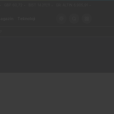
GBP
60,72
BIST
14.211,11
GR. ALTIN
6.905,91
agazin
Teknoloji
?
Gündüz Modu
Gündüz modunu seçin.
Gece Modu
Gece modunu seçin.
Sistem Modu
Sistem modunu seçin.