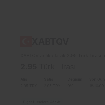
XABTQV
XABTQV anlık olarak 2,95 Türk Lirası f
2.95
Türk Lirası
Alış
Satış
Değişim
Son Gün
2,95
TRY
2.95
TRY
0
%
18:10:00
Diğer Hisselere Göz At