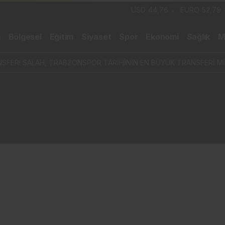
USD
44,76
EURO
52,79
m
Bölgesel
Eğitim
Siyaset
Spor
Ekonomi
Sağlık
M
SFER! SALAH, TRABZONSPOR TARİHİNİN EN BÜYÜK TRANSFERİ Mİ