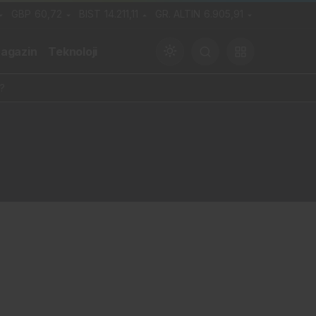
GBP
60,72
BIST
14.211,11
GR. ALTIN
6.905,91
agazin
Teknoloji
?
Gündüz Modu
Gündüz modunu seçin.
Gece Modu
Gece modunu seçin.
Sistem Modu
Sistem modunu seçin.