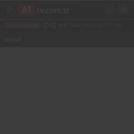
MHP TRABZON’DA LİSTEYİ KİM
SON GELIŞMELER
HAZIRLIYOR? İŞ DÜNYASI–MENZİL
Borsa
HATTI YÖNETİME Mİ TAŞINIYOR?