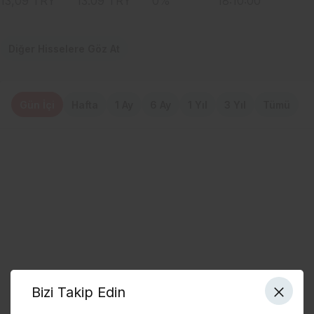
13,09
TRY
13.09
TRY
0
%
18:10:00
Diğer Hisselere Göz At
Gün İçi
Hafta
1 Ay
6 Ay
1 Yıl
3 Yıl
Tümü
Bizi Takip Edin