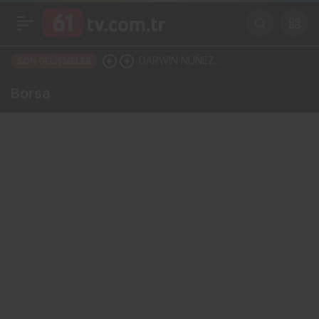
DARWIN NÚÑEZ
SON GELIŞMELER
TRABZONSPOR’LA ANLAŞTI!
Borsa
ŞAHİNKAYA ARABİSTAN’A
GİDİYOR