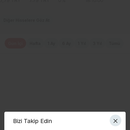
7,79
TRY
7.79
TRY
0
%
18:10:00
Diğer Hisselere Göz At
Gün İçi
Hafta
1 Ay
6 Ay
1 Yıl
3 Yıl
Tümü
Bizi Takip Edin