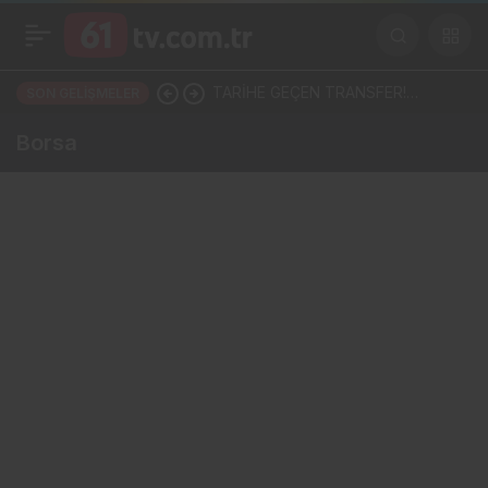
TARİHE GEÇEN TRANSFER!
SON GELIŞMELER
SALAH, TRABZONSPOR
Borsa
TARİHİNİN EN BÜYÜK TRANSFERİ
Mİ?