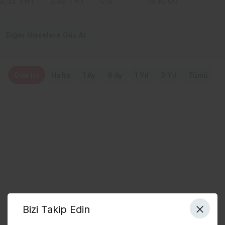
2,52
TRY
2.52
TRY
0
%
18:10:00
Diğer Hisselere Göz At
Gün İçi
Hafta
1 Ay
6 Ay
1 Yıl
3 Yıl
Tümü
Bizi Takip Edin