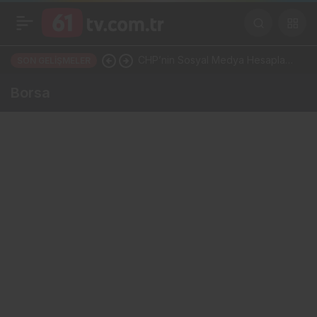
CHP’nin Sosyal Medya Hesapları
SON GELIŞMELER
Bir Gecede YP Oldu! Dikkat
Borsa
Çeken İsim Değişikliği