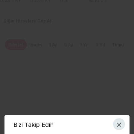
0,23
TRY
0.23
TRY
0
%
18:10:00
Diğer Hisselere Göz At
Gün İçi
Hafta
1 Ay
6 Ay
1 Yıl
3 Yıl
Tümü
Bizi Takip Edin