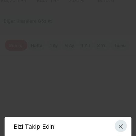
163,70
TRY
163.7
TRY
2.04
%
18:10:11
Diğer Hisselere Göz At
Gün İçi
Hafta
1 Ay
6 Ay
1 Yıl
3 Yıl
Tümü
Bizi Takip Edin