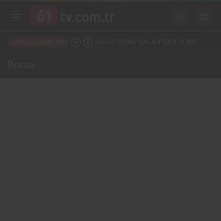
ASİST KRALI SALAH’TAN SONRA
SON GELIŞMELER
TRABZON COŞTU! SÖRLOTH YA
Borsa
DA NÚÑEZ: İKİ YILDIZDAN BİRİ
GELİYOR