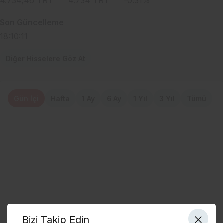
4.734,46
TRY
4.734
TRY
-0.31
%
Son Güncelleme
18:10:11
Diğer Hisselere Göz At
Gün İçi
Hafta
1 Ay
6 Ay
1 Yıl
3 Yıl
Tümü
Bizi Takip Edin