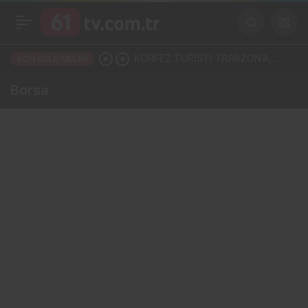
KÖRFEZ TURİSTİ TRABZON’A,
SON GELIŞMELER
KARADENİZ’İN PARASI BATUM’A
Borsa
MI AKIYOR?