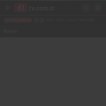
ASİST KRALI SALAH’TAN SONRA
SON GELIŞMELER
TRABZON COŞTU! SÖRLOTH YA
Borsa
DA NÚÑEZ: İKİ YILDIZDAN BİRİ
GELİYOR