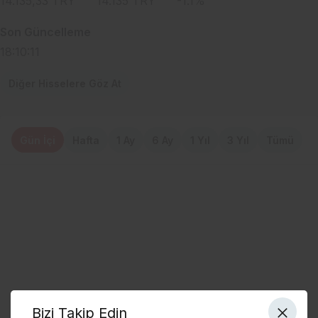
14.135,33
TRY
14.135
TRY
-1.1
%
Son Güncelleme
18:10:11
Diğer Hisselere Göz At
Gün İçi
Hafta
1 Ay
6 Ay
1 Yıl
3 Yıl
Tümü
Bizi Takip Edin