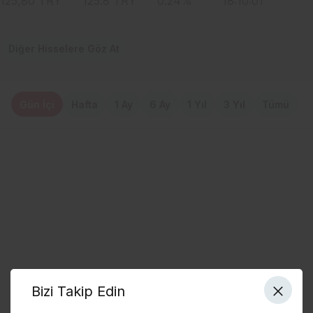
125,80
TRY
125.8
TRY
0.24
%
18:10:01
Diğer Hisselere Göz At
Gün İçi
Hafta
1 Ay
6 Ay
1 Yıl
3 Yıl
Tümü
Bizi Takip Edin