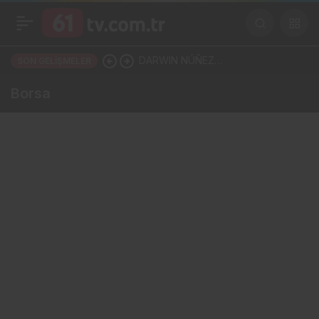
DARWIN NÚÑEZ
SON GELIŞMELER
TRABZONSPOR’LA ANLAŞTI!
Borsa
ŞAHİNKAYA ARABİSTAN’A
GİDİYOR