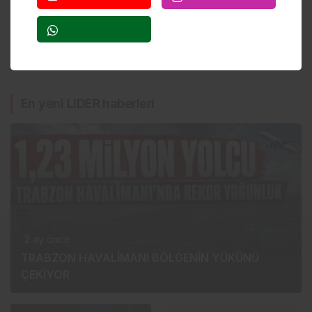
Tüm piyasaları TradingView üzerinden takip edin
En yeni LIDER haberleri
2 ay önce
TRABZON HAVALİMANI BÖLGENİN YÜKÜNÜ
ÇEKİYOR