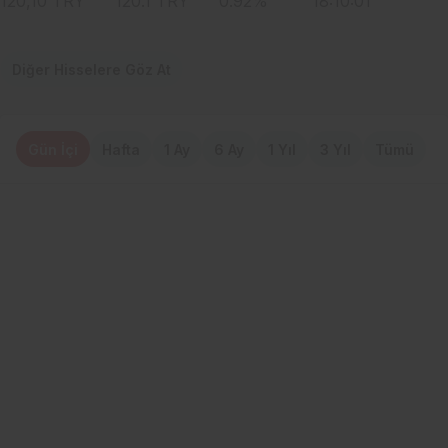
120,10
TRY
120.1
TRY
0.92
%
18:10:01
Diğer Hisselere Göz At
Gün İçi
Hafta
1 Ay
6 Ay
1 Yıl
3 Yıl
Tümü