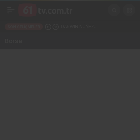
DARWIN NÚÑEZ
SON GELIŞMELER
TRABZONSPOR’LA ANLAŞTI!
Borsa
ŞAHİNKAYA ARABİSTAN’A
GİDİYOR