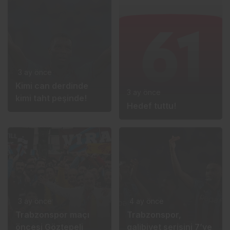
3 ay önce
Kimi can derdinde
3 ay önce
kimi taht peşinde!
Hedef tuttu!
3 ay önce
4 ay önce
Trabzonspor maçı
Trabzonspor,
öncesi Göztepeli
galibiyet serisini 7’ye