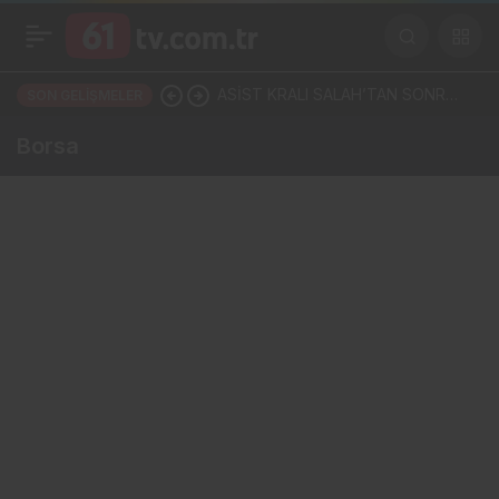
ASİST KRALI SALAH’TAN SONRA
SON GELIŞMELER
TRABZON COŞTU! SÖRLOTH YA
Borsa
DA NÚÑEZ: İKİ YILDIZDAN BİRİ
GELİYOR