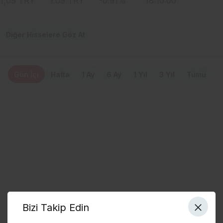
1,09
TRY
1.09
TRY
-0.91
%
18:10:00
Diğer Hisselere Göz At
Gün İçi
Hafta
1 Ay
6 Ay
1 Yıl
3 Yıl
Tümü
Bizi Takip Edin