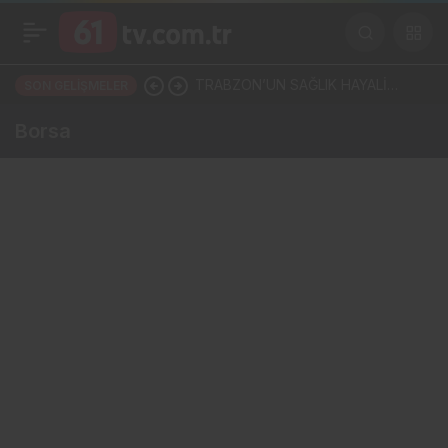
TRABZON’UN SAĞLIK HAYALİ
SON GELIŞMELER
HAYAL KIRIKLIĞINA MI
Borsa
DÖNÜŞÜYOR?