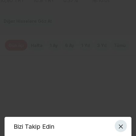
10,90
TRY
10.9
TRY
0.37
%
18:10:01
Diğer Hisselere Göz At
Gün İçi
Hafta
1 Ay
6 Ay
1 Yıl
3 Yıl
Tümü
Bizi Takip Edin