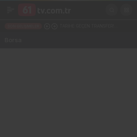
TARİHE GEÇEN TRANSFER!
SON GELIŞMELER
SALAH, TRABZONSPOR
Borsa
TARİHİNİN EN BÜYÜK TRANSFERİ
Mİ?