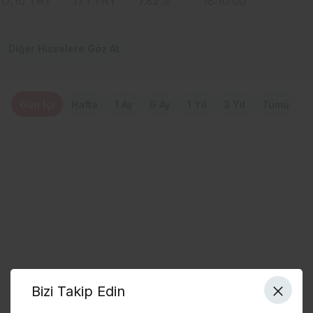
17,10
TRY
17.1
TRY
7.82
%
18:10:00
Diğer Hisselere Göz At
Gün İçi
Hafta
1 Ay
6 Ay
1 Yıl
3 Yıl
Tümü
Bizi Takip Edin