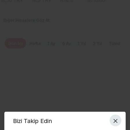
18,50
TRY
18.5
TRY
6.14
%
18:10:00
Diğer Hisselere Göz At
Gün İçi
Hafta
1 Ay
6 Ay
1 Yıl
3 Yıl
Tümü
Bizi Takip Edin