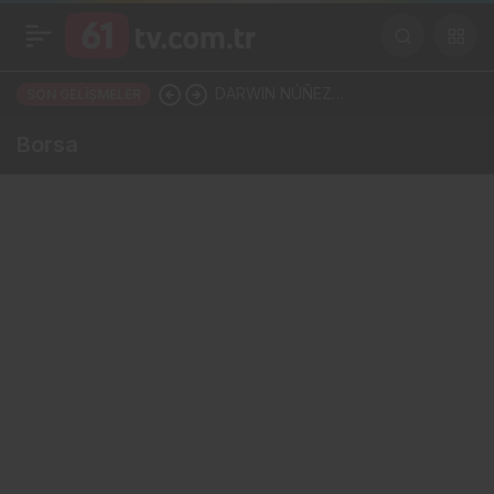
DARWIN NÚÑEZ
SON GELIŞMELER
TRABZONSPOR’LA ANLAŞTI!
Borsa
ŞAHİNKAYA ARABİSTAN’A
GİDİYOR