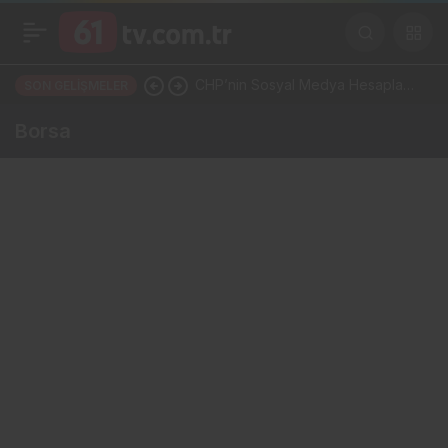
CHP’nin Sosyal Medya Hesapları
SON GELIŞMELER
Bir Gecede YP Oldu! Dikkat
Borsa
Çeken İsim Değişikliği