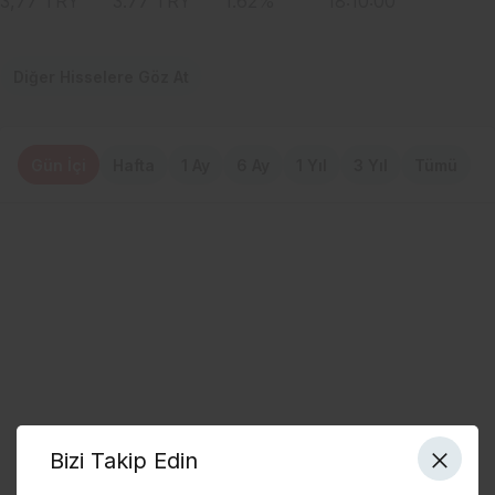
3,77
TRY
3.77
TRY
1.62
%
18:10:00
Diğer Hisselere Göz At
Gün İçi
Hafta
1 Ay
6 Ay
1 Yıl
3 Yıl
Tümü
Bizi Takip Edin