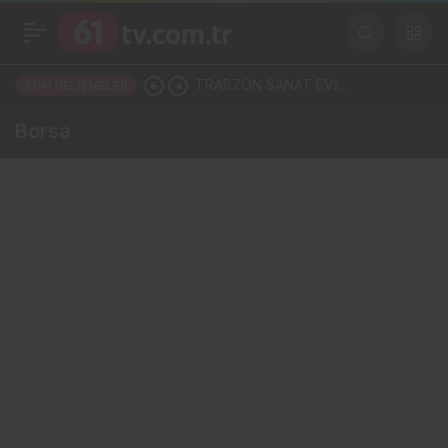
TRABZON SANAT EVİ
SON GELIŞMELER
BOŞALTILIYOR MU? SANATÇILAR
Borsa
YÜRÜYÜŞE HAZIRLANDI, GENÇ
DEVREYE GİRDİ