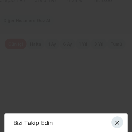
519,50
TRY
519.5
TRY
-1.24
%
18:10:00
Diğer Hisselere Göz At
Gün İçi
Hafta
1 Ay
6 Ay
1 Yıl
3 Yıl
Tümü
Bizi Takip Edin