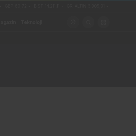
GBP
60,72
BIST
14.211,11
GR. ALTIN
6.905,91
agazin
Teknoloji
Gündüz Modu
Gündüz modunu seçin.
Gece Modu
Gece modunu seçin.
Sistem Modu
Sistem modunu seçin.