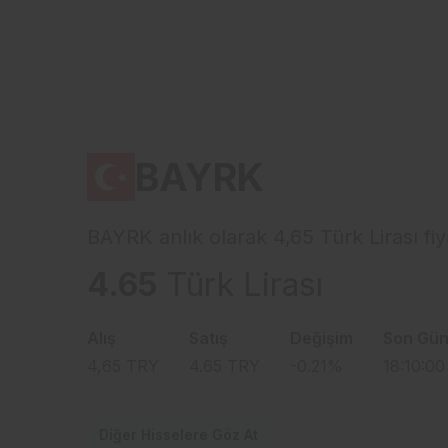
BAYRK
BAYRK anlık olarak 4,65 Türk Lirası fi
4.65
Türk Lirası
Alış
Satış
Değişim
Son Gün
4,65
TRY
4.65
TRY
-0.21
%
18:10:00
Diğer Hisselere Göz At