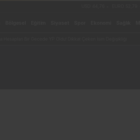
USD
44,76
EURO
52,79
m
Bölgesel
Eğitim
Siyaset
Spor
Ekonomi
Sağlık
M
 Hesapları Bir Gecede YP Oldu! Dikkat Çeken İsim Değişikliği