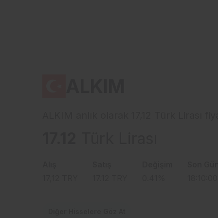
ALKIM
ALKIM anlık olarak 17,12 Türk Lirası fi
17.12
Türk Lirası
Alış
Satış
Değişim
Son Gü
17,12
TRY
17.12
TRY
0.41
%
18:10:00
Diğer Hisselere Göz At