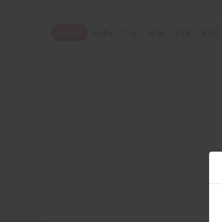
Gün İçi
Hafta
1 Ay
6 Ay
1 Yıl
3 Yıl