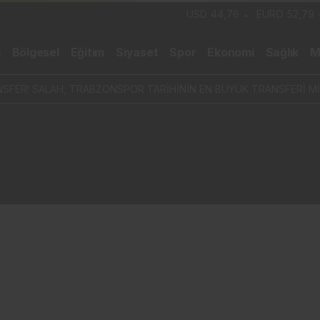
USD
44,76
EURO
52,79
m
Bölgesel
Eğitim
Siyaset
Spor
Ekonomi
Sağlık
M
SFER! SALAH, TRABZONSPOR TARİHİNİN EN BÜYÜK TRANSFERİ Mİ