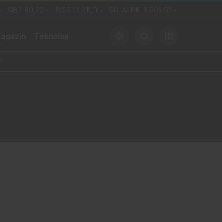
GBP
60,72
BIST
14.211,11
GR. ALTIN
6.905,91
agazin
Teknoloji
?
Gündüz Modu
Gündüz modunu seçin.
Gece Modu
Gece modunu seçin.
Sistem Modu
Sistem modunu seçin.