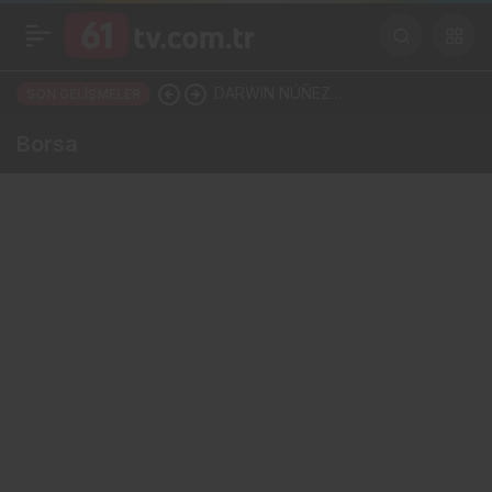
DARWIN NÚÑEZ
SON GELIŞMELER
TRABZONSPOR’LA ANLAŞTI!
Borsa
ŞAHİNKAYA ARABİSTAN’A
GİDİYOR