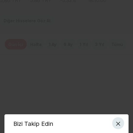
5,86
TRY
5.86
TRY
-5.33
%
18:10:00
Diğer Hisselere Göz At
Gün İçi
Hafta
1 Ay
6 Ay
1 Yıl
3 Yıl
Tümü
Bizi Takip Edin