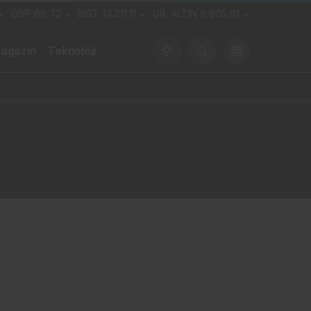
GBP
60,72
BIST
14.211,11
GR. ALTIN
6.905,91
agazin
Teknoloji
Gündüz Modu
Gündüz modunu seçin.
Gece Modu
Gece modunu seçin.
Sistem Modu
Sistem modunu seçin.