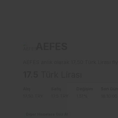
AEFES
AEFES anlık olarak 17,50 Türk Lirası fi
17.5
Türk Lirası
Alış
Satış
Değişim
Son Gün
17,50
TRY
17.5
TRY
1.51
%
18:10:00
Diğer Hisselere Göz At