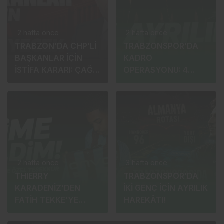
2 hafta önce
2 hafta önce
TRABZON’DA CHP’Lİ
TRABZONSPOR’DA
BAŞKANLAR İÇİN
KADRO
İSTİFA KARARI: ÇAĞRI
OPERASYONU: 4
DAHA SONRA
AYRILIK, 2
YAPILACAK
TRANSFER!
2 hafta önce
3 hafta önce
THIERRY
TRABZONSPOR’DA
KARADENİZ’DEN
İKİ GENÇ İÇİN AYRILIK
FATİH TEKKE’YE
HAREKÂTI!
TEŞEKKÜR:
“EVİMDEYİM”