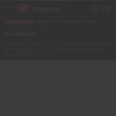
SİYASİ YALAKALIK UĞRUNA
SON GELIŞMELER
TRABZONSPOR’U TARTIŞMANIN
Maç Merkezi
ORTASINA ATTI!
Tüm Maçlar (2026-07-08 ) canlı maç sonuçlarını anlık
olarak takip edin! Güncel skorlar, puan durumu ve
takım istatistikleri bir arada.