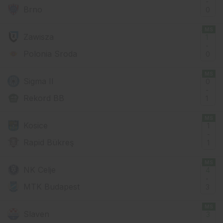
-
Brno
0
MS
Zawisza
1
-
Polonia Sroda
0
MS
Sigma II
0
-
Rekord BB
1
MS
Kosice
1
-
Rapid Bükreş
1
MS
NK Celje
4
-
MTK Budapest
3
MS
Slaven
3
-