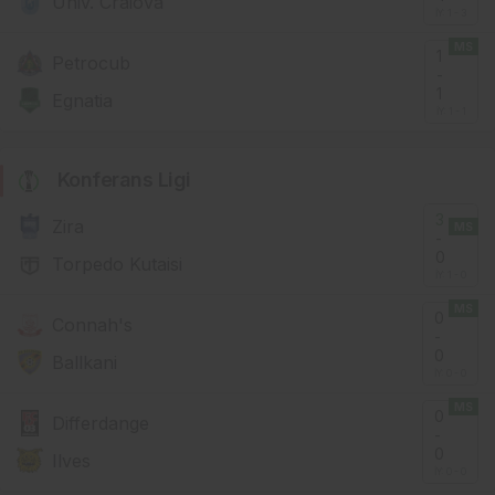
Univ. Craiova
İY: 1 - 3
MS
1
Petrocub
-
1
Egnatia
İY: 1 - 1
Konferans Ligi
3
Zira
MS
-
0
Torpedo Kutaisi
İY: 1 - 0
MS
0
Connah's
-
0
Ballkani
İY: 0 - 0
MS
0
Differdange
-
0
Ilves
İY: 0 - 0