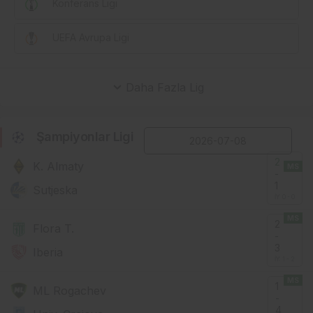
Konferans Ligi
UEFA Avrupa Ligi
Daha Fazla Lig
Şampiyonlar Ligi
2
K. Almaty
MS
-
1
Sutjeska
İY: 0 - 0
MS
2
Flora T.
-
3
Iberia
İY: 1 - 2
MS
1
ML Rogachev
-
4