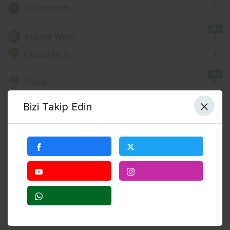
Csikszereda
1
MS
Austria Wien
1
-
Dunajska S.
1
MS
Pafos
0
-
Jablonec
0
Bizi Takip Edin
MS
Olympiakos
2
-
Rakow C.
1
MS
Lok Stendal
0
-
BFC Dynamo
1
MS
S. Moskova
0
-