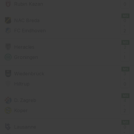
Rubin Kazan
0
MS
NAC Breda
0
-
FC Eindhoven
2
MS
Heracles
2
-
Groningen
1
MS
Wiedenbrück
3
-
Hiltrup
0
MS
D. Zagreb
4
-
Koper
2
MS
Lausanne
0
-