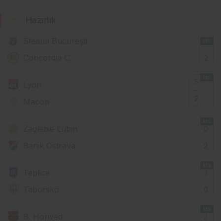
Hazırlık
Steaua București
2
MS
-
Concordia C.
2
MS
5
Lyon
-
2
Macon
İY: 1 - 0
MS
Zaglebie Lubin
0
-
Banik Ostrava
2
MS
Teplice
3
-
Taborsko
0
MS
B. Honved
2