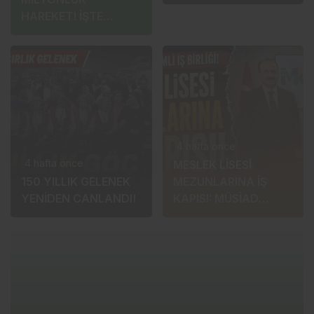
HAREKET! İŞTE
DUALARLA ANDI
ALIŞLAR, SATIŞLAR
VE BONUS GELİRLERİ
4 hafta önce
4 hafta önce
MESLEK LİSESİ
150 YILLIK GELENEK
MEZUNLARINA İŞ
YENİDEN CANLANDI!
KAPISI: MÜSİAD
ÜYESİ FİRMALAR
DEVREDE