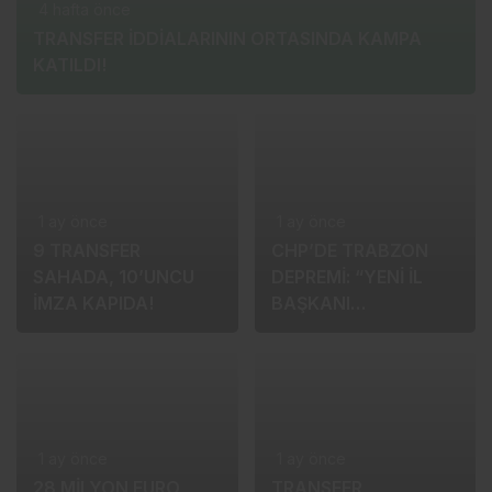
4 hafta önce
TRANSFER İDDİALARININ ORTASINDA KAMPA
KATILDI!
1 ay önce
1 ay önce
9 TRANSFER
CHP’DE TRABZON
SAHADA, 10’UNCU
DEPREMİ: “YENİ İL
İMZA KAPIDA!
BAŞKANI
ARANIYOR!”