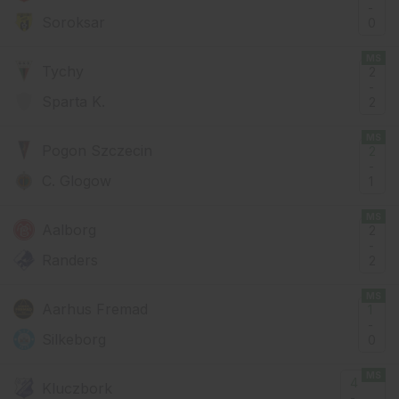
-
Soroksar
0
MS
Tychy
2
-
Sparta K.
2
MS
Pogon Szczecin
2
-
C. Glogow
1
MS
Aalborg
2
-
Randers
2
MS
Aarhus Fremad
1
-
Silkeborg
0
MS
4
Kluczbork
-