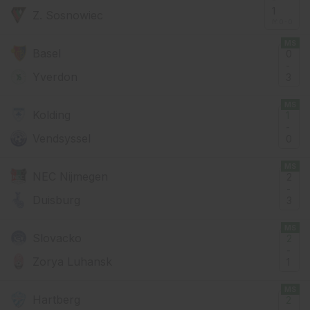
1
Z. Sosnowiec
İY: 0 - 0
MS
Basel
0
-
Yverdon
3
MS
Kolding
1
-
Vendsyssel
0
MS
NEC Nijmegen
2
-
Duisburg
3
MS
Slovacko
2
-
Zorya Luhansk
1
MS
Hartberg
2