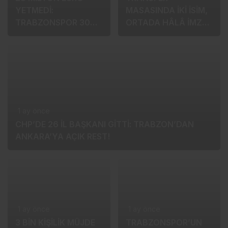
1 ay önce
28 MİLYON EURO
1 ay önce
YETMEDİ:
TRANSFER
TRABZONSPOR 30
MASASINDA İKİ İSİM,
MİLYONDA
ORTADA HÂLÂ İMZA
DİRENİYOR!
YOK!
1 ay önce
CHP’DE 26 İL BAŞKANI GİTTİ: TRABZON’DAN
ANKARA’YA AÇIK REST!