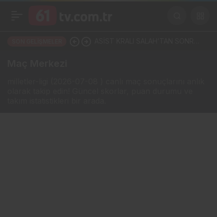
ASİST KRALI SALAH’TAN SONRA
SON GELIŞMELER
TRABZON COŞTU! SÖRLOTH YA
Maç Merkezi
DA NÚÑEZ: İKİ YILDIZDAN BİRİ
milletler-ligi (2026-07-08 ) canlı maç sonuçlarını anlık
olarak takip edin! Güncel skorlar, puan durumu ve
GELİYOR
takım istatistikleri bir arada.