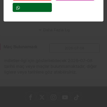
Konferans Ligi
UEFA Avrupa Ligi
Daha Fazla Lig
Maç Bulunamadı
milletler-ligi için gösterilebilecek 2026-07-08
tarihli maç veye maçlar bulunmamaktadır, diğer
liglere veya tarihlere göz atabilirsiniz.