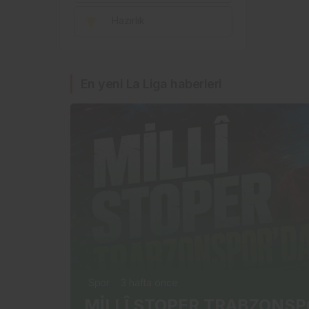
Hazırlık
En yeni La Liga haberleri
Spor
3 hafta önce
MİLLÎ STOPER TRABZONSP