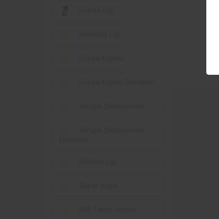
Fransa Ligi
Hollanda Ligi
Dünya Kupası
Dünya Kupası Elemeleri
Avrupa Şampiyonası
Avrupa Şampiyonası
Elemeleri
Milletler Ligi
Süper Kupa
Milli Takım Hazırlık