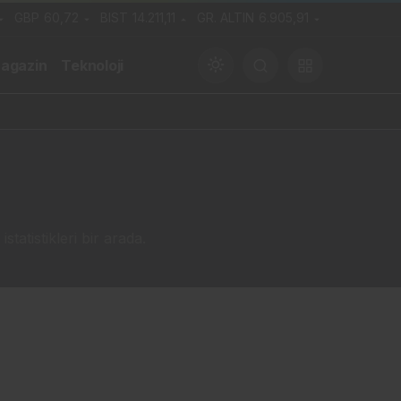
GBP
60,72
BIST
14.211,11
GR. ALTIN
6.905,91
agazin
Teknoloji
Gündüz Modu
Gündüz modunu seçin.
atistikleri bir arada.
Gece Modu
Gece modunu seçin.
Sistem Modu
Sistem modunu seçin.