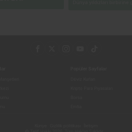
Dünya yıldızları birbirine g
lar
Popüler Sayfalar
anşetleri
Döviz Kurları
kezi
Kripto Para Piyasaları
rumu
Borsa
umu
Emtia
Künye
Gizlilik politikası
İletişim
© Telif Hakkı 2026, Tüm Hakları Saklıdır