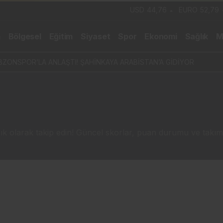
USD
44,76
EURO
52,79
m
Bölgesel
Eğitim
Siyaset
Spor
Ekonomi
Sağlık
M
ZONSPOR’LA ANLAŞTI! ŞAHİNKAYA ARABİSTAN’A GİDİYOR
k olarak takip edin! Güncel skorlar, puan durumu ve takım ist