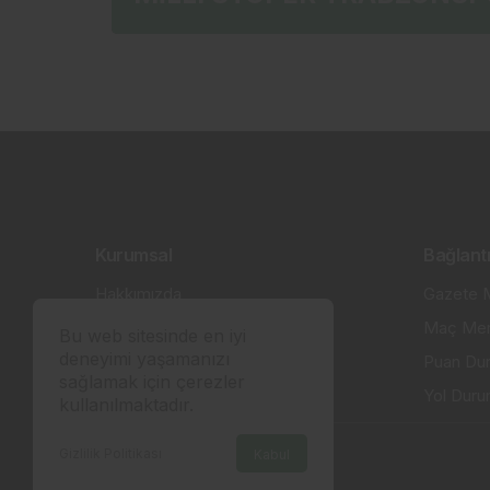
Kurumsal
Bağlantı
Hakkımızda
Gazete M
İletişim
Maç Mer
Bu web sitesinde en iyi
deneyimi yaşamanızı
Künye
Puan Du
sağlamak için çerezler
Gizlilik politikası
Yol Dur
kullanılmaktadır.
Gizlilik Politikası
Kabul