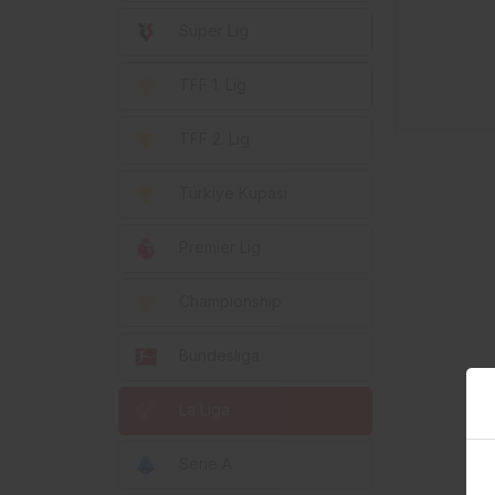
Süper Lig
TFF 1. Lig
TFF 2. Lig
Türkiye Kupası
Premier Lig
Championship
Bundesliga
La Liga
Serie A