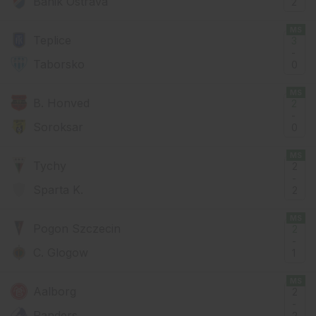
Banik Ostrava
2
MS
Teplice
3
-
Taborsko
0
MS
B. Honved
2
-
Soroksar
0
MS
Tychy
2
-
Sparta K.
2
MS
Pogon Szczecin
2
-
C. Glogow
1
MS
Aalborg
2
-
Randers
2