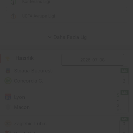
Konferans Ligi
UEFA Avrupa Ligi
Daha Fazla Lig
Hazırlık
Steaua București
2
MS
-
Concordia C.
2
MS
5
Lyon
-
2
Macon
İY: 1 - 0
MS
Zaglebie Lubin
0
-