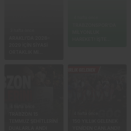
3 hafta önce
4 hafta önce
ARAKLI’DA 2028–
TRABZONSPOR’DA
2029 İÇİN SİYASİ
MİLYONLUK
ORTAKLIK MI
HAREKET! İŞTE
KURULUYOR?
ALIŞLAR, SATIŞLAR
VE BONUS GELİRLERİ
4 hafta önce
4 hafta önce
TRABZON 15
TEMMUZ ŞEHİTLERİNİ
150 YILLIK GELENEK
DUALARLA ANDI
YENİDEN CANLANDI!