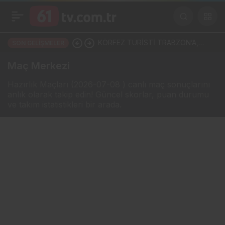
KÖRFEZ TURİSTİ TRABZON’A,
SON GELIŞMELER
KARADENİZ’İN PARASI BATUM’A
Maç Merkezi
MI AKIYOR?
Hazırlık Maçları (2026-07-08 ) canlı maç sonuçlarını
anlık olarak takip edin! Güncel skorlar, puan durumu
ve takım istatistikleri bir arada.