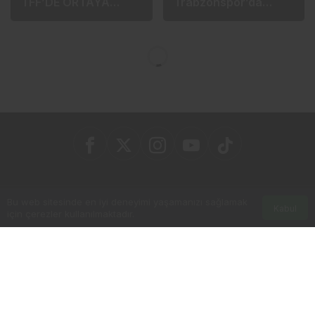
1 ay önce
2 ay önce
TRABZONSPOR’UN
Saviolo sezona özel
SESSİZ TRANSFERİ
hazırlanıyor:
TFF’DE ORTAYA
Trabzonspor’da
ÇIKTI!
heyecan büyüyor
Bu web sitesinde en iyi deneyimi yaşamanızı sağlamak
Kabul
için çerezler kullanılmaktadır.
Kurumsal
Bağlantılar