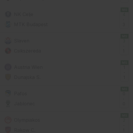
MS
NK Celje
4
-
MTK Budapest
3
MS
Slaven
3
-
Csikszereda
1
MS
Austria Wien
1
-
Dunajska S.
1
MS
Pafos
0
-
Jablonec
0
MS
Olympiakos
2
-
Rakow C.
1