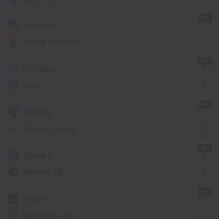
MS
Slovacko
2
-
Zorya Luhansk
1
MS
Hartberg
2
-
Brno
0
MS
Zawisza
1
-
Polonia Sroda
0
MS
Sigma II
0
-
Rekord BB
1
MS
Kosice
1
-
Rapid Bükreş
1