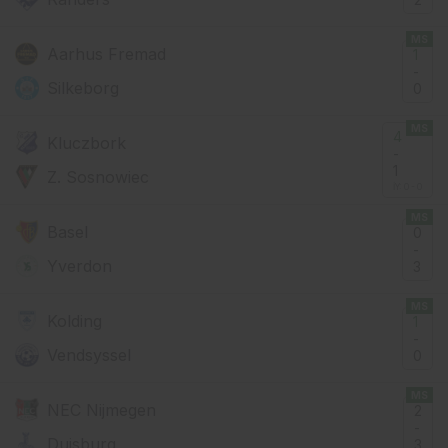
MS
Aarhus Fremad
1
-
Silkeborg
0
MS
4
Kluczbork
-
1
Z. Sosnowiec
İY: 0 - 0
MS
Basel
0
-
Yverdon
3
MS
Kolding
1
-
Vendsyssel
0
MS
NEC Nijmegen
2
-
Duisburg
3