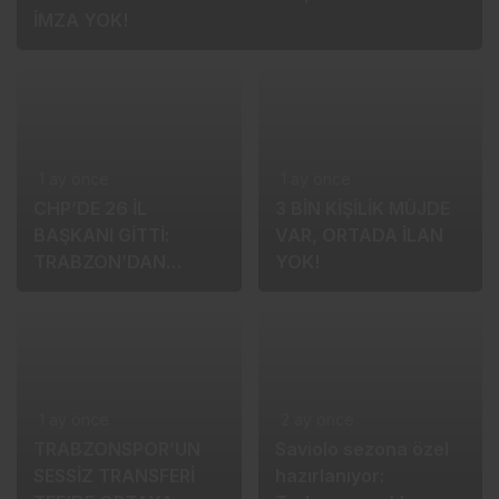
1 ay önce
TRANSFER MASASINDA İKİ İSİM, ORTADA HÂLÂ
İMZA YOK!
1 ay önce
1 ay önce
CHP’DE 26 İL
3 BİN KİŞİLİK MÜJDE
BAŞKANI GİTTİ:
VAR, ORTADA İLAN
TRABZON’DAN
YOK!
ANKARA’YA AÇIK
REST!