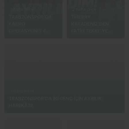
2 hafta önce
2 hafta önce
TRABZONSPOR’DA
THIERRY
KADRO
KARADENİZ’DEN
OPERASYONU: 4
FATİH TEKKE’YE
AYRILIK, 2
TEŞEKKÜR:
TRANSFER!
“EVİMDEYİM”
3 hafta önce
TRABZONSPOR’DA İKİ GENÇ İÇİN AYRILIK
HAREKÂTI!