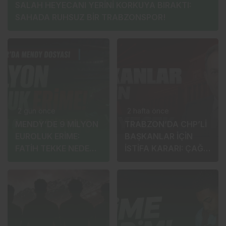
SALAH HEYECANI YERİNİ KORKUYA BIRAKTI:
SAHADA RUHSUZ BİR TRABZONSPOR!
2 gün önce
2 hafta önce
MENDY’DE 9 MİLYON
TRABZON’DA CHP’Lİ
EUROLUK ERİME:
BAŞKANLAR İÇİN
FATİH TEKKE NEDEN
İSTİFA KARARI: ÇAĞRI
ÜSTÜNÜ ÇİZDİ?
DAHA SONRA
YAPILACAK