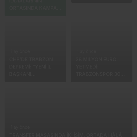
TRANSFER
İMZA KAPIDA!
İDDİALARININ
ORTASINDA KAMPA
KATILDI!
1 ay önce
28 MİLYON EURO
1 ay önce
YETMEDİ:
CHP’DE TRABZON
TRABZONSPOR 30
DEPREMİ: “YENİ İL
MİLYONDA
BAŞKANI
DİRENİYOR!
ARANIYOR!”