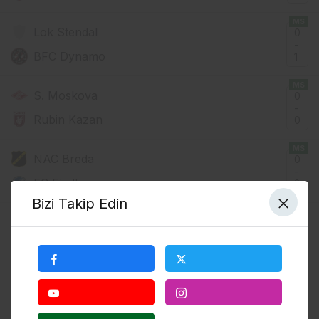
MS
Lok Stendal
0
-
BFC Dynamo
1
MS
S. Moskova
0
-
Rubin Kazan
0
MS
NAC Breda
0
-
FC Eindhoven
2
Bizi Takip Edin
MS
Heracles
2
-
Groningen
1
MS
Wiedenbrück
3
-
Hiltrup
0