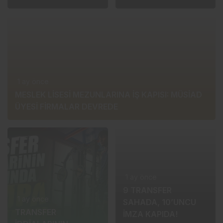
1 ay önce
MESLEK LİSESİ MEZUNLARINA İŞ KAPISI: MÜSİAD
ÜYESİ FİRMALAR DEVREDE
1 ay önce
9 TRANSFER
1 ay önce
SAHADA, 10’UNCU