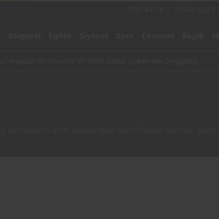
USD
44,76
EURO
52,79
m
Bölgesel
Eğitim
Siyaset
Spor
Ekonomi
Sağlık
M
 Hesapları Bir Gecede YP Oldu! Dikkat Çeken İsim Değişikliği
sonuçlarını anlık olarak takip edin! Güncel skorlar, puan du