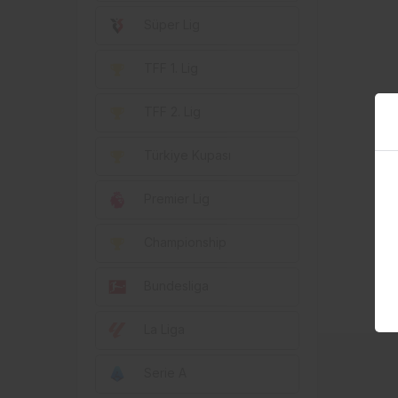
Süper Lig
TFF 1. Lig
TFF 2. Lig
Türkiye Kupası
Premier Lig
Championship
Bundesliga
La Liga
Serie A