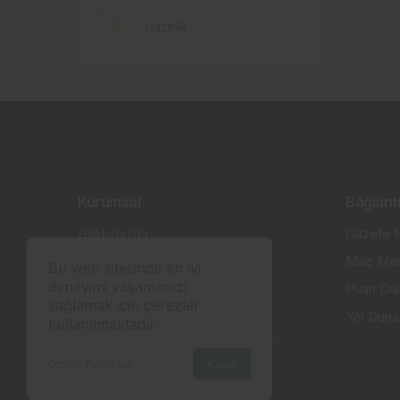
Hazırlık
Kurumsal
Bağlantı
Hakkımızda
Gazete M
İletişim
Maç Mer
Bu web sitesinde en iyi
deneyimi yaşamanızı
Künye
Puan Du
sağlamak için çerezler
Gizlilik politikası
Yol Dur
kullanılmaktadır.
Gizlilik Politikası
Kabul