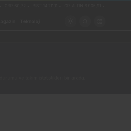
GBP
60,72
BIST
14.211,11
GR. ALTIN
6.905,91
agazin
Teknoloji
Gündüz Modu
Gündüz modunu seçin.
rumu ve takım istatistikleri bir arada.
Gece Modu
Gece modunu seçin.
Sistem Modu
Sistem modunu seçin.